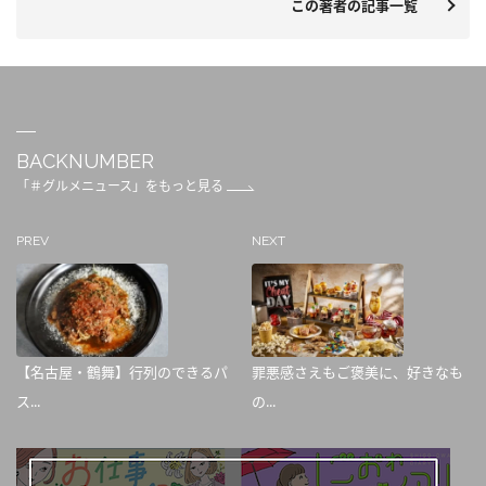
この著者の記事一覧
BACKNUMBER
「＃グルメニュース」をもっと見る
PREV
NEXT
【名古屋・鶴舞】行列のできるパ
罪悪感さえもご褒美に、好きなも
ス...
の...