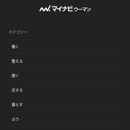
カテゴリー
働く
整える
磨く
恋する
暮らす
占う