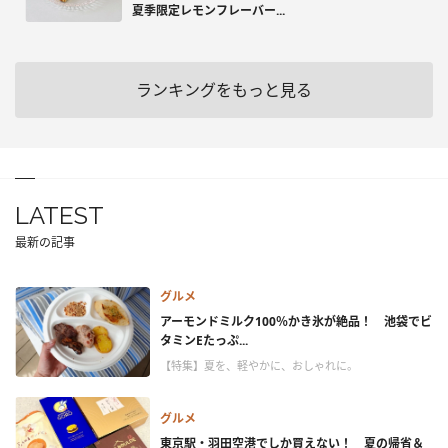
夏季限定レモンフレーバー...
ランキングをもっと見る
LATEST
最新の記事
グルメ
アーモンドミルク100％かき氷が絶品！ 池袋でビ
タミンEたっぷ...
【特集】夏を、軽やかに、おしゃれに。
グルメ
東京駅・羽田空港でしか買えない！ 夏の帰省＆