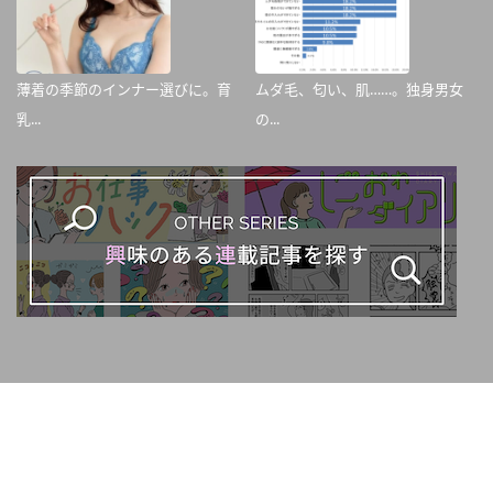
薄着の季節のインナー選びに。育
ムダ毛、匂い、肌……。独身男女
乳...
の...