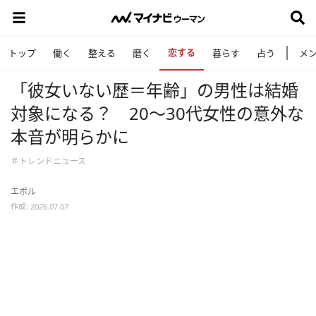
恋する
トップ
働く
整える
磨く
暮らす
占う
メ
「彼女いない歴＝年齢」の男性は結婚
対象になる？ 20〜30代女性の意外な
本音が明らかに
＃トレンドニュース
エボル
作成: 2026.07.07