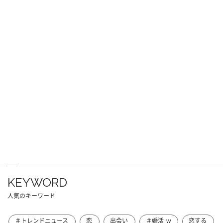
KEYWORD
人気のキーワード
＃トレンドニュース
恋
出会い
＃婚活_w
恋する