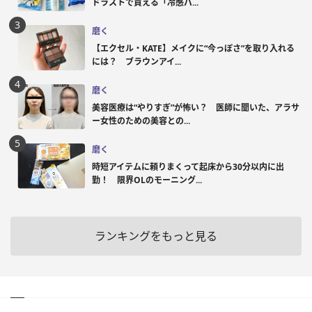
ドラストで買える「冷感パ...
磨く
【エクセル・KATE】メイクに“今っぽさ”を取り入れる
には？ ブラウンアイ...
磨く
美容医療は“やりすぎ”が怖い？ 医師に聞いた、アラサ
ー女性のための美容との...
磨く
時短アイテムに頼りまくって起床から30分以内に出
勤！ 限界OLのモーニング...
ランキングをもっと見る