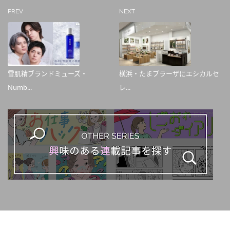
PREV
NEXT
雪肌精ブランドミューズ・
横浜・たまプラーザにエシカルセ
Numb...
レ...