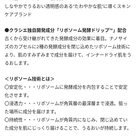
しなやかでうるおい透明感のある“たわやかな肌”に導くスキン
ケアブランド
●クラシエ独自開発成分「リポソーム発酵ドリップ™」配合
古くから受け継がれてきた発酵成分の効果に着目。ナノサイ
ズのカプセルに2種の発酵成分を閉じ込めたリポソーム技術に
より、肌のすみずみまで成分を届けて、インナードライ肌をう
るおします。
＜リポソーム技術とは＞
〇安定化・・・リポソームに発酵成分を内包することで安定
化させます。
〇浸透力・・・リポソームが角質層の最深層まで浸透。狙っ
た場所に成分を届けます。
〇持続性・・・リポソームが角質内になじみ、閉じ込めてい
た成分を肌にじっくり届けることで、うるおいが持続します。