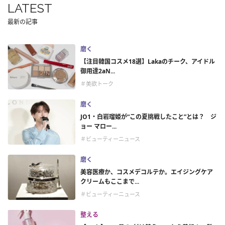
LATEST
最新の記事
磨く
【注目韓国コスメ18選】Lakaのチーク、アイドル
御用達2aN...
＃美欲トーク
磨く
JO1・白岩瑠姫が“この夏挑戦したこと”とは？ ジ
ョー マロー...
＃ビューティーニュース
磨く
美容医療か、コスメデコルテか。エイジングケア
クリームもここまで...
＃ビューティーニュース
整える