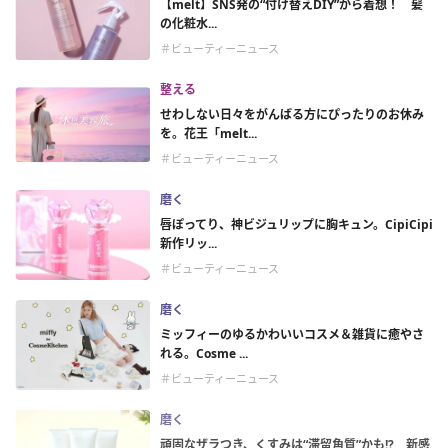
【melt】SNS発の“付け替えDIY”から着想！ 髪
の化粧水...
＃ビューティーニュース
整える
せわしない日々をがんばる方にぴったりのお休み
を。花王「melt...
＃ビューティーニュース
磨く
唇ぽってり、神ビジュリップに胸キュン。CipiCipi
新作リッ...
＃ビューティーニュース
磨く
ミッフィーのゆるかわいいコスメ＆雑貨に癒やさ
れる。Cosme ...
＃ビューティーニュース
磨く
頑固なザラつき、くすみは“滞留角質”かも!? 新感