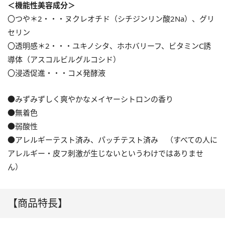
＜機能性美容成分＞
〇つや＊2・・・ヌクレオチド（シチジンリン酸2Na）、グリ
セリン
〇透明感＊2・・・ユキノシタ、ホホバリーフ、ビタミンC誘
導体（アスコルビルグルコシド）
〇浸透促進・・・コメ発酵液
●みずみずしく爽やかなメイヤーシトロンの香り
●無着色
●弱酸性
●アレルギーテスト済み、パッチテスト済み （すべての人に
アレルギー・皮フ刺激が生じないというわけではありませ
ん）
【商品特長】