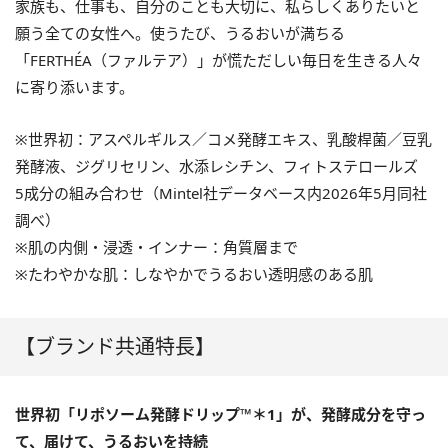
家族も、仕事も、自分のことも大切に、私らしくありたいと
願う全ての女性へ。使うたび、うるおいが満ちる
「FERTHÉA（ファルテア）」が慌ただしい毎日を生きる人々
に寄り添います。
※世界初：アスペルギルス／コメ発酵エキス、乳酸桿菌／豆乳
発酵液、ジグリセリン、水添レシチン、フィトステロールズ
5成分の組み合わせ（Mintel社データベース内2026年5月同社
調べ）
※肌の内側・浸透・インナー：角質層まで
※たわやかな肌：しなやかでうるおい透明感のある肌
【ブランド共通特長】
世界初「リポソーム発酵ドリップ™＊1」が、発酵成分を守っ
て、届けて、うるおいを持続