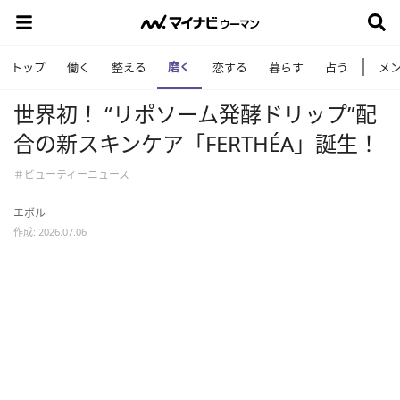
磨く
トップ
働く
整える
恋する
暮らす
占う
メ
世界初！ “リポソーム発酵ドリップ”配
合の新スキンケア「FERTHÉA」誕生！
＃ビューティーニュース
エボル
作成: 2026.07.06