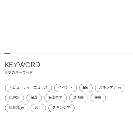
KEYWORD
人気のキーワード
＃ビューティーニュース
イベント
life
スキンケア_w
化粧水
保湿
保湿ケア
透明感
美白
肌荒れ_w
磨く
スキンケア