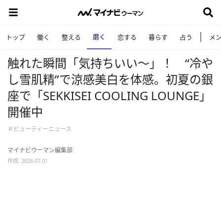
磨く
トップ
働く
整える
恋する
暮らす
占う
メ
触れた瞬間「気持ちいい～」！ “冷や
し雪肌精”で涼感美白を体感。初夏の銀
座で「SEKKISEI COOLING LOUNGE」
開催中
＃ビューティーニュース
マイナビウーマン編集部
作成: 2026.07.01