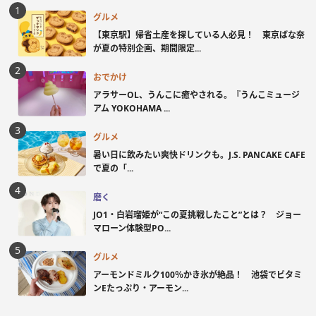
グルメ
【東京駅】帰省土産を探している人必見！ 東京ばな奈
が夏の特別企画、期間限定...
おでかけ
アラサーOL、うんこに癒やされる。『うんこミュージ
アム YOKOHAMA ...
グルメ
暑い日に飲みたい爽快ドリンクも。J.S. PANCAKE CAFE
で夏の「...
磨く
JO1・白岩瑠姫が“この夏挑戦したこと”とは？ ジョー
マローン体験型PO...
グルメ
アーモンドミルク100％かき氷が絶品！ 池袋でビタミ
ンEたっぷり・アーモン...