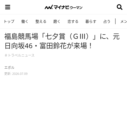
トップ
働く
整える
磨く
恋する
暮らす
占う
メ
福島競馬場「七夕賞（ＧⅢ）」に、元
日向坂46・富田鈴花が来場！
＃トラベルニュース
エボル
更新: 2026.07.09