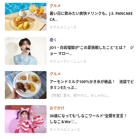
グルメ
暑い日に飲みたい爽快ドリンクも。J.S. PANCAKE
CA...
＃グルメニュース
磨く
JO1・白岩瑠姫が“この夏挑戦したこと”とは？ ジ
ョー マロー...
＃ビューティーニュース
グルメ
アーモンドミルク100％かき氷が絶品！ 池袋でビ
タミンEたっぷ...
【特集】夏を、軽やかに、おしゃれに。
おでかけ
30歳になっても“しなこワールド”全開を宣言！
しなこ＆We♡...
＃トラベルニュース