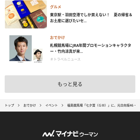
グルメ
東京駅・羽田空港でしか買えない！ 夏の帰省＆
お土産に選びたいセ...
おでかけ
札幌競馬場にJRA年間プロモーションキャラクタ
ー・竹内涼真が来...
＃トラベルニュース
もっと見る
トップ
おでかけ
イベント
福島競馬場「七夕賞（ＧⅢ）」に、元日向坂46・