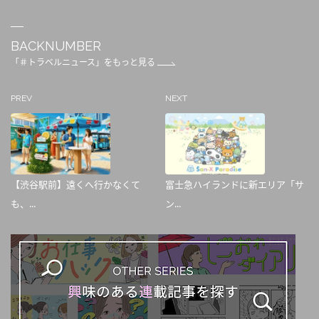
BACKNUMBER
「＃トラベルニュース」をもっと見る
PREV
NEXT
【渋谷駅前】遠くへ行かなくて
富士急ハイランドに新エリア「サ
も、...
ン...