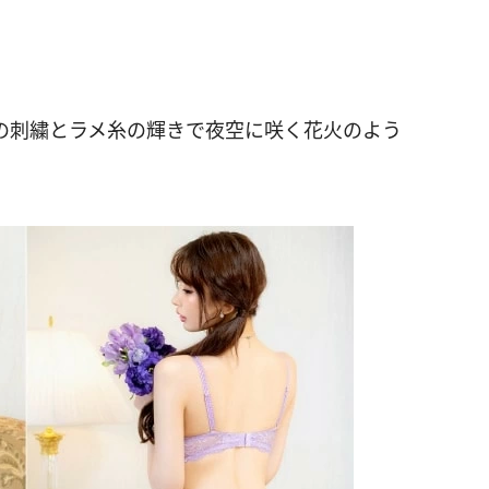
の刺繍とラメ糸の輝きで夜空に咲く花火のよう