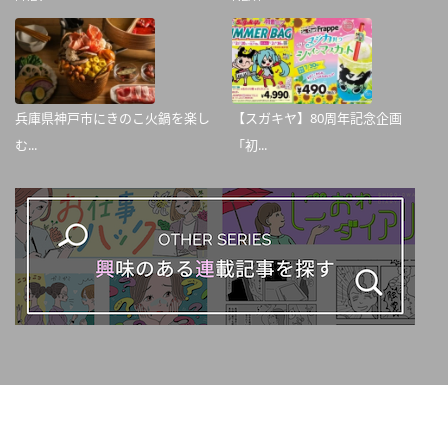
兵庫県神戸市にきのこ火鍋を楽し
【スガキヤ】80周年記念企画
む...
「初...