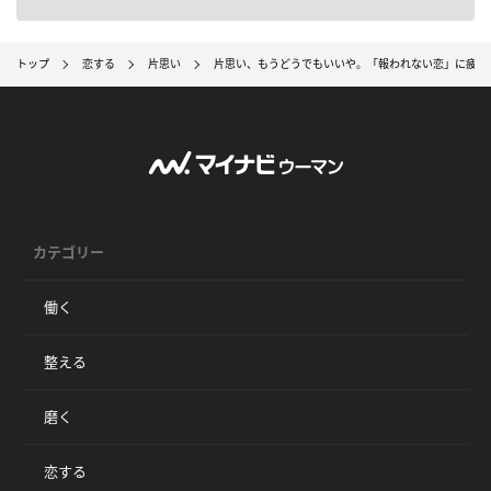
トップ
恋する
片思い
片思い、もうどうでもいいや。「報われない恋」に疲れ
カテゴリー
働く
整える
磨く
恋する