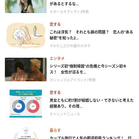
があるとするな...
＃ガールオアレディ3考察
恋する
これは浮気？ それとも癖の問題？ 恋人の“ある
秘密”を知った2...
＃わたしだけの愛のカタチ
エンタメ
シリーズ初“強制帰国”の危機と今シーズン初キ
ス！ 女性が沼るモ...
＃シャッフルアイランド7考察
恋する
男女ともに約7割が結婚しない・できないと考えた
経験あり。その理...
＃トレンドニュース
暮らす
カップル旅行で人気の都道府県ランキング！ 行