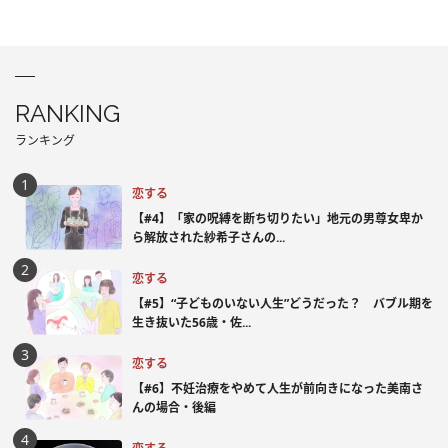
RANKING
ランキング
恋する
【#4】「家の呪縛を断ち切りたい」地元の男尊女卑か
ら解放された紗希子さんの...
恋する
【#5】“子どものいない人生”どうだった？ バブル期を
生き抜いた56歳・佐...
恋する
【#6】不妊治療をやめて人生が前向きになった美南さ
んの場合・後編