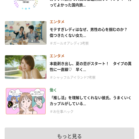
ってよかった国内旅...
エンタメ
モテすぎレディはなぜ、男性の心を掴むのか？
傷つきたくない女た...
＃ガールオアレディ3考察
エンタメ
本能剥き出し、夏の恋がスタート！ タイプの異
性に一直線♡ 早く...
＃シャッフルアイランド7考察
働く
「推し活」を理解してくれない彼氏。うまくいく
カップルがしている...
＃お仕事ハック
もっと見る