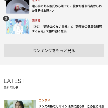
恋する
噛み癖のある彼氏の心理って？ 彼女を噛む行為からわ
かる男性心理7つ
恋する
【#2】「産みたくない自分」と「妊産婦の健康を研究
する自分」で揺れ動く聡美...
ランキングをもっと見る
LATEST
最新の記事
エンタメ
メンズの脈なしサインは顔に出る!? この世に地獄