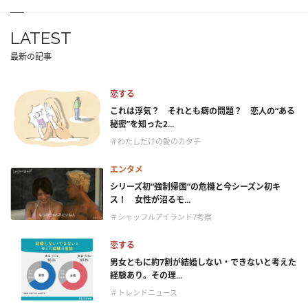
LATEST
最新の記事
恋する
これは浮気？ それとも癖の問題？ 恋人の“ある
秘密”を知った2...
＃わたしだけの愛のカタチ
エンタメ
シリーズ初“強制帰国”の危機と今シーズン初キ
ス！ 女性が沼るモ...
＃シャッフルアイランド7考察
恋する
男女ともに約7割が結婚しない・できないと考えた
経験あり。その理...
＃トレンドニュース