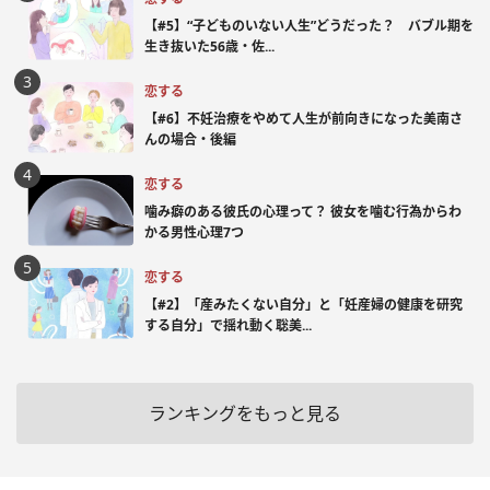
【#5】“子どものいない人生”どうだった？ バブル期を
生き抜いた56歳・佐...
恋する
【#6】不妊治療をやめて人生が前向きになった美南さ
んの場合・後編
恋する
噛み癖のある彼氏の心理って？ 彼女を噛む行為からわ
かる男性心理7つ
恋する
【#2】「産みたくない自分」と「妊産婦の健康を研究
する自分」で揺れ動く聡美...
ランキングをもっと見る