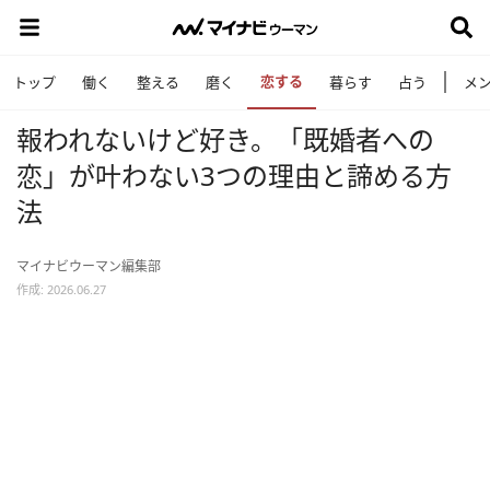
恋する
トップ
働く
整える
磨く
暮らす
占う
メ
報われないけど好き。「既婚者への
恋」が叶わない3つの理由と諦める方
法
マイナビウーマン編集部
作成: 2026.06.27