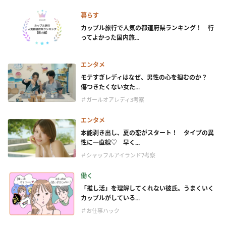
暮らす
カップル旅行で人気の都道府県ランキング！ 行
ってよかった国内旅...
エンタメ
モテすぎレディはなぜ、男性の心を掴むのか？
傷つきたくない女た...
＃ガールオアレディ3考察
エンタメ
本能剥き出し、夏の恋がスタート！ タイプの異
性に一直線♡ 早く...
＃シャッフルアイランド7考察
働く
「推し活」を理解してくれない彼氏。うまくいく
カップルがしている...
＃お仕事ハック