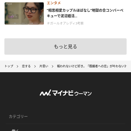
エンタメ
“相思相愛カップルほぼなし”地獄の合コンバーベ
キューで泥沼婚活...
＃ガールオアレディ3考察
もっと見る
トップ
恋する
片思い
報われないけど好き。「既婚者への恋」が叶わない3つ
カテゴリー
働く