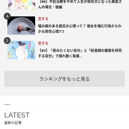
【#6】不妊治療をやめて人生が前向きになった美南さ
んの場合・後編
恋する
噛み癖のある彼氏の心理って？ 彼女を噛む行為からわ
かる男性心理7つ
恋する
【#2】「産みたくない自分」と「妊産婦の健康を研究
する自分」で揺れ動く聡美...
ランキングをもっと見る
LATEST
最新の記事