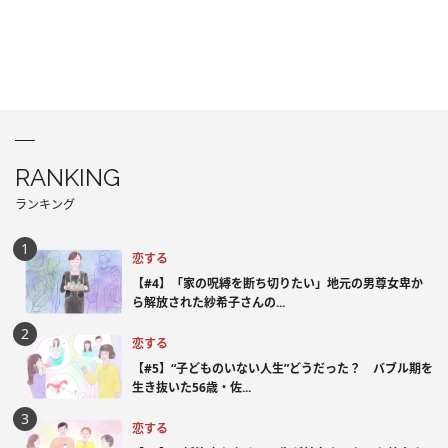
RANKING
ランキング
恋する
【#4】「家の呪縛を断ち切りたい」地元の男尊女卑か
ら解放された紗希子さんの...
恋する
【#5】“子どものいない人生”どうだった？ バブル期を
生き抜いた56歳・佐...
恋する