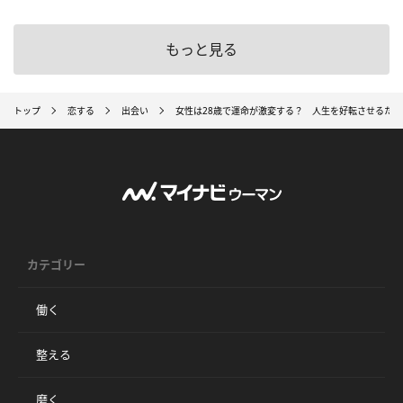
もっと見る
トップ
恋する
出会い
女性は28歳で運命が激変する？ 人生を好転させるた
カテゴリー
働く
整える
磨く