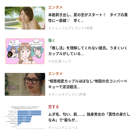
エンタメ
本能剥き出し、夏の恋がスタート！ タイプの異
性に一直線♡ 早く...
＃シャッフルアイランド7考察
働く
「推し活」を理解してくれない彼氏。うまくいく
カップルがしている...
＃お仕事ハック
エンタメ
“相思相愛カップルほぼなし”地獄の合コンバーベ
キューで泥沼婚活...
＃ガールオアレディ3考察
恋する
ムダ毛、匂い、肌……。独身男女の「異性の身だし
なみ」で“最もが...
＃トレンドニュース