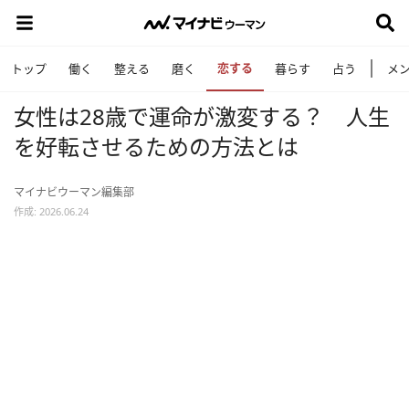
恋する
トップ
働く
整える
磨く
暮らす
占う
メ
女性は28歳で運命が激変する？ 人生
を好転させるための方法とは
マイナビウーマン編集部
作成: 2026.06.24