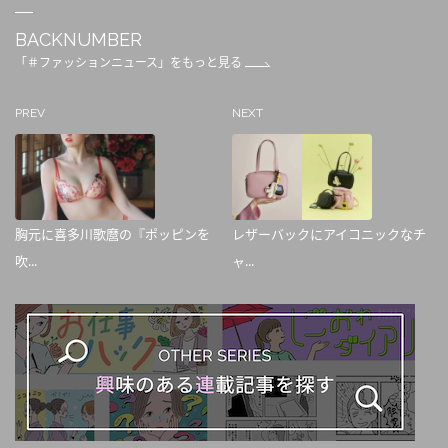
BACKNUMBER
「＃ファッションニュース」をもっと見る
PREV
NEXT
胸元に喜多川歌麿の『ポッピンを
レザーバックにアイコニックなチ
吹...
ャ...