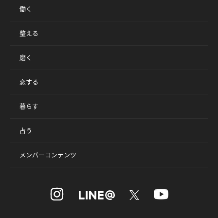
働く
整える
磨く
恋する
暮らす
占う
メンバーコンテンツ