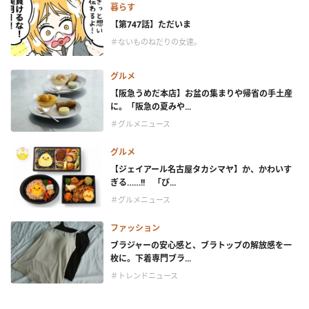
暮らす
【第747話】ただいま
＃ないものねだりの女達。
グルメ
【阪急うめだ本店】お盆の集まりや帰省の手土産
に。「阪急の夏みや...
＃グルメニュース
グルメ
【ジェイアール名古屋タカシマヤ】か、かわいす
ぎる……!! 「ぴ...
＃グルメニュース
ファッション
ブラジャーの安心感と、ブラトップの解放感を一
枚に。下着専門ブラ...
＃トレンドニュース