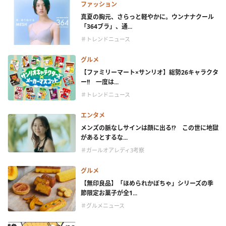
ファッション
真夏の胸元、さらっと軽やかに。ウンナナクール
「364ブラ」、通...
＃トレンドニュース
グルメ
【ファミリーマート×サンリオ】総勢26キャラクタ
ー!! 一度は...
＃トレンドニュース
エンタメ
メンズの脈なしサインは顔に出る!? この世に地獄
があるとするな...
＃ガールオアレディ3考察
グルメ
【無印良品】「ほめられかぼちゃ」シリーズの季
節限定お菓子が全1...
＃グルメニュース