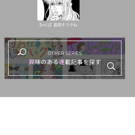
【vol.2】窮屈そうやね