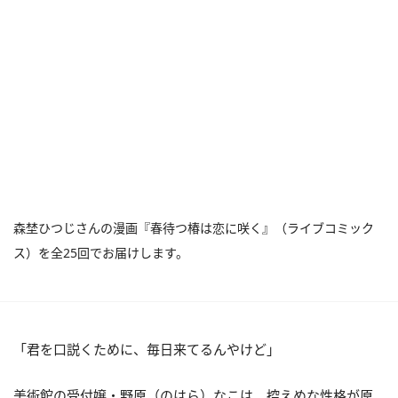
森埜ひつじさんの漫画『春待つ椿は恋に咲く』（ライブコミック
ス）を全25回でお届けします。
「君を口説くために、毎日来てるんやけど」
美術館の受付嬢・野原（のはら）なこは、控えめな性格が原