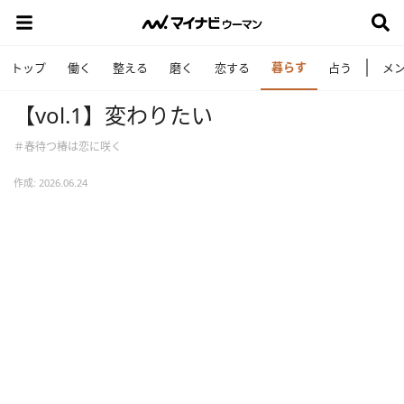
暮らす
トップ
働く
整える
磨く
恋する
占う
メ
【vol.1】変わりたい
＃春待つ椿は恋に咲く
作成: 2026.06.24