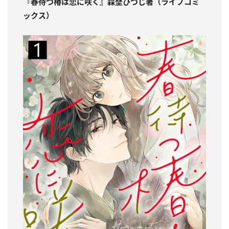
『春待つ椿は恋に咲く』森埜ひつじ著（ライブコミ
ックス）