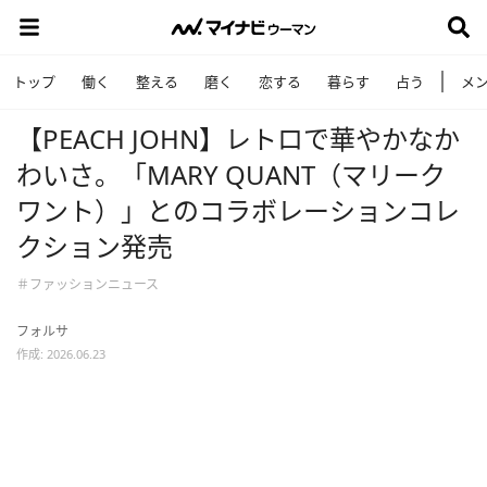
トップ
働く
整える
磨く
恋する
暮らす
占う
メ
【PEACH JOHN】レトロで華やかなか
わいさ。「MARY QUANT（マリーク
ワント）」とのコラボレーションコレ
クション発売
＃ファッションニュース
フォルサ
作成: 2026.06.23