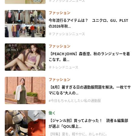
＃ファッションニュース
ファッション
今年流行るアイテムは？ ユニクロ、GU、PLST
の2026年秋...
＃ファッションニュース
ファッション
【PEACH JOHN】森香澄、秋のランジェリーを着
こなす。最...
＃トレンドニュース
ファッション
【8月】暑すぎる日の通勤服問題を解決。一枚でサ
マになる“大人の...
#今日もちゃんとしたい私の通勤服
働く
【ジャンル別】買ってよかった！ 読者＆編集部
が選ぶ「QOL爆上...
【特集】夏を、軽やかに、おしゃれに。