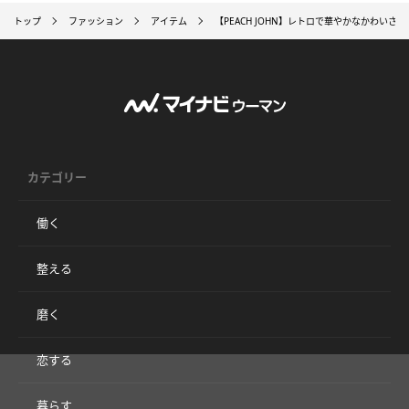
トップ
ファッション
アイテム
【PEACH JOHN】レトロで華やかなかわいさ
カテゴリー
働く
整える
磨く
恋する
暮らす