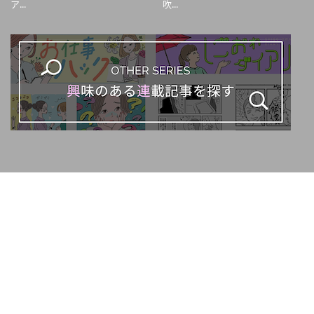
ア...
吹...