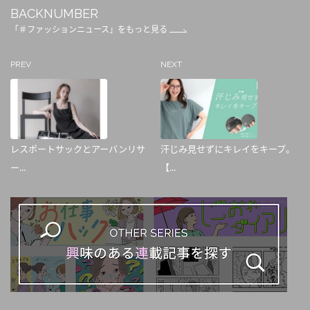
BACKNUMBER
「＃ファッションニュース」をもっと見る
PREV
NEXT
レスポートサックとアーバンリサ
汗じみ見せずにキレイをキープ。
ー...
【...