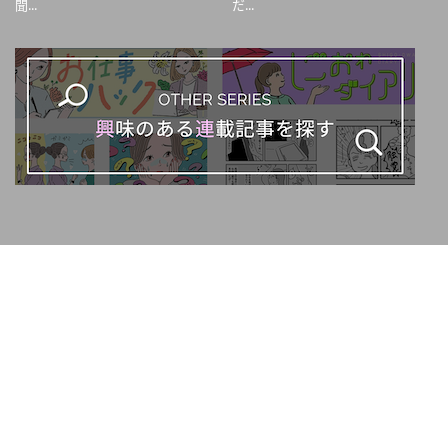
聞...
だ...