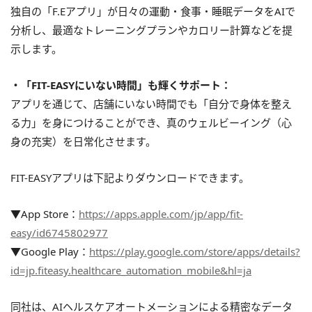
独自の「F.Eアプリ」が日々の運動・食事・睡眠データをAIで
分析し、最適なトレーニングプランやカロリー計算などを提
示します。
・「FIT-EASYにいない時間」も輝くサポート：
アプリを通じて、店舗にいない時間でも「自分で身体を整え
る力」を身につけることができ、真のウェルビーイング（心
身の充実）を日常化させます。
FIT-EASYアプリは下記よりダウンロードできます。
▼App Store：
https://apps.apple.com/jp/app/fit-
easy/id6745802977
▼Google Play：
https://play.google.com/store/apps/details?
id=jp.fiteasy.healthcare_automation_mobile&hl=ja
同社は、AIヘルスケアオートメーションによる精密なデータ