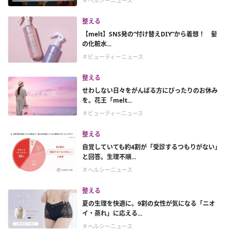
＃ヘルシーニュース
整える
【melt】SNS発の“付け替えDIY”から着想！ 髪
の化粧水...
＃ビューティーニュース
整える
せわしない日々をがんばる方にぴったりのお休み
を。花王「melt...
＃ビューティーニュース
整える
自覚していても約4割が「受診するつもりがない」
と回答。生理不順...
＃ヘルシーニュース
整える
夏の生理を快適に。9割の女性が気になる「ニオ
イ・蒸れ」に応える...
＃ヘルシーニュース