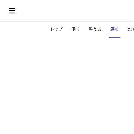
トップ
働く
整える
磨く
恋