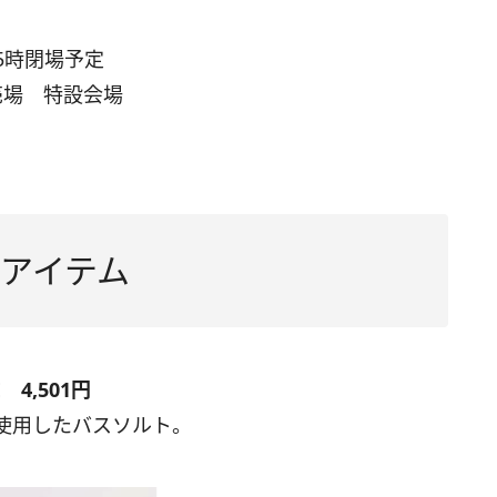
5時閉場予定
売場 特設会場
定6アイテム
E 4,501円
使用したバスソルト。