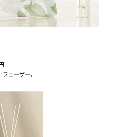
0円
ィフューザー。