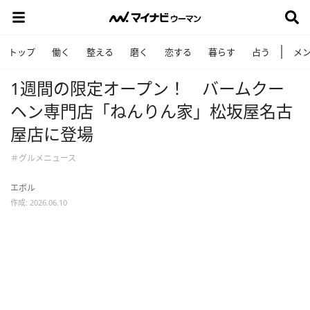
トップ
働く
整える
磨く
恋する
暮らす
占う
メ
1週間の限定オープン！ バームクー
ヘン専門店「ねんりん家」松坂屋名古
屋店に登場
＃グルメニュース
エボル
作成: 2026.06.10