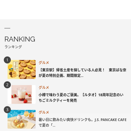
RANKING
ランキング
グルメ
【東京駅】帰省土産を探している人必見！ 東京ばな奈
が夏の特別企画、期間限定...
グルメ
小樽で味わう夏のご褒美。【ルタオ】18周年記念のい
ちごミルクティーを発売
グルメ
暑い日に飲みたい爽快ドリンクも。J.S. PANCAKE CAFE
で夏の「...