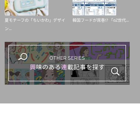
夏モチーフの「ちいかわ」デザイ
韓国フードが席巻!? 「αZ世代...
ン...