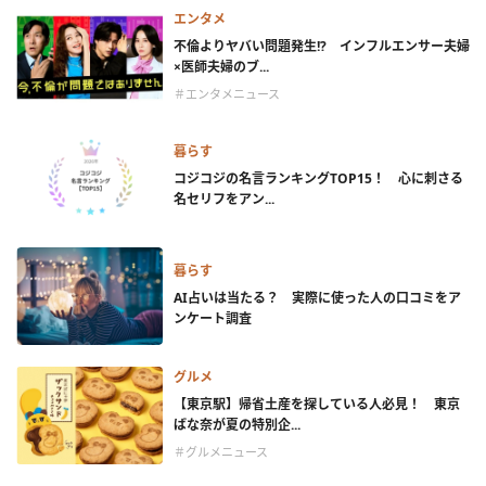
エンタメ
不倫よりヤバい問題発生!? インフルエンサー夫婦
×医師夫婦のブ...
＃エンタメニュース
暮らす
コジコジの名言ランキングTOP15！ 心に刺さる
名セリフをアン...
暮らす
AI占いは当たる？ 実際に使った人の口コミをア
ンケート調査
グルメ
【東京駅】帰省土産を探している人必見！ 東京
ばな奈が夏の特別企...
＃グルメニュース