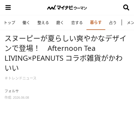
暮らす
トップ
働く
整える
磨く
恋する
占う
メ
スヌーピーが夏らしい爽やかなデザイ
ンで登場！ Afternoon Tea
LIVING×PEANUTS コラボ雑貨がかわ
いい
＃トレンドニュース
フォルサ
作成: 2026.06.08