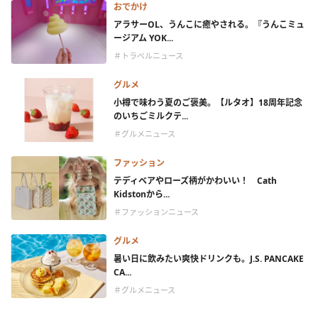
おでかけ
アラサーOL、うんこに癒やされる。『うんこミュ
ージアム YOK...
＃トラベルニュース
グルメ
小樽で味わう夏のご褒美。【ルタオ】18周年記念
のいちごミルクテ...
＃グルメニュース
ファッション
テディベアやローズ柄がかわいい！ Cath
Kidstonから...
＃ファッションニュース
グルメ
暑い日に飲みたい爽快ドリンクも。J.S. PANCAKE
CA...
＃グルメニュース