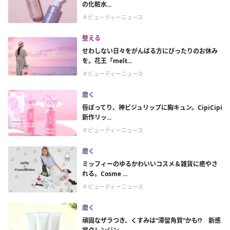
の化粧水...
＃ビューティーニュース
整える
せわしない日々をがんばる方にぴったりのお休み
を。花王「melt...
＃ビューティーニュース
磨く
唇ぽってり、神ビジュリップに胸キュン。CipiCipi
新作リッ...
＃ビューティーニュース
磨く
ミッフィーのゆるかわいいコスメ＆雑貨に癒やさ
れる。Cosme ...
＃ビューティーニュース
磨く
頑固なザラつき、くすみは“滞留角質”かも!? 新感