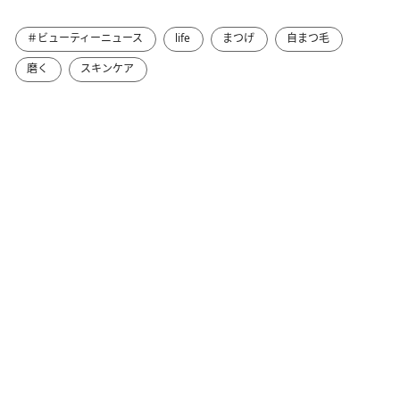
＃ビューティーニュース
life
まつげ
自まつ毛
磨く
スキンケア