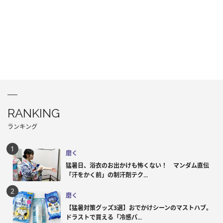
RANKING
ランキング
磨く
猛暑日、浴衣のお出かけも怖くない！ マンダム直伝
「汗をかく前」の制汗剤テク...
磨く
【猛暑対策グッズ3選】おでかけシーンのマストハブ。
ドラストで買える「冷感パ...