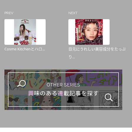
PREV
NEXT
Cosme Kitchenとハロ...
目元にうれしい美容成分をたっぷ
り...