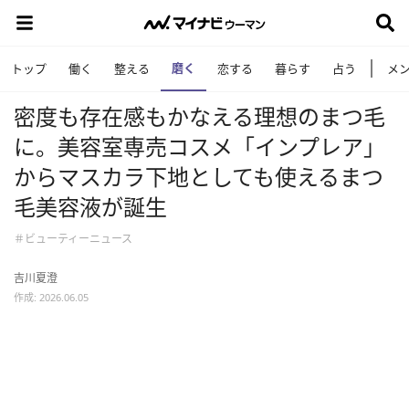
磨く
トップ
働く
整える
恋する
暮らす
占う
メ
密度も存在感もかなえる理想のまつ毛
に。美容室専売コスメ「インプレア」
からマスカラ下地としても使えるまつ
毛美容液が誕生
＃ビューティーニュース
吉川夏澄
作成: 2026.06.05