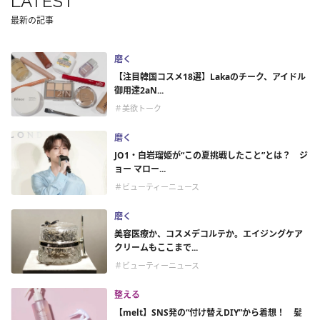
LATEST
最新の記事
磨く
【注目韓国コスメ18選】Lakaのチーク、アイドル
御用達2aN...
＃美欲トーク
磨く
JO1・白岩瑠姫が“この夏挑戦したこと”とは？ ジ
ョー マロー...
＃ビューティーニュース
磨く
美容医療か、コスメデコルテか。エイジングケア
クリームもここまで...
＃ビューティーニュース
整える
【melt】SNS発の“付け替えDIY”から着想！ 髪