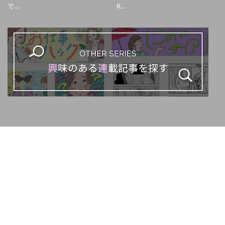
で...
R...