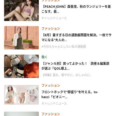
ファッション
【PEACH JOHN】森香澄、秋のランジェリーを着
こなす。最...
＃トレンドニュース
ファッション
【8月】暑すぎる日の通勤服問題を解決。一枚でサ
マになる“大人の...
#今日もちゃんとしたい私の通勤服
働く
【ジャンル別】買ってよかった！ 読者＆編集部
が選ぶ「QOL爆上...
【特集】夏を、軽やかに、おしゃれに。
ファッション
フロントホックで“即盛り”を叶える。tu-
hacci「ピオニー...
＃トレンドニュース
ファッション