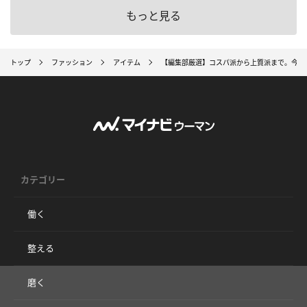
もっと見る
トップ
ファッション
アイテム
【編集部厳選】コスパ派から上質派まで。今年
カテゴリー
働く
整える
磨く