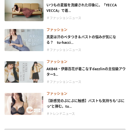
いつもの夏服を洗練された印象に。「YECCA
VECCA」で着...
＃ファッションニュース
ファッション
真夏は汗のベタつき＆バストの悩みが気にな
る？ tu-hacci...
＃ファッションニュース
ファッション
AKB48・伊藤百花が着こなすdazzlinの主役級アウ
ター5...
＃ファッションニュース
ファッション
【新感覚のぷにぷに触感】バストも気持ちも“ぷに
っ”と弾む。tu...
＃トレンドニュース