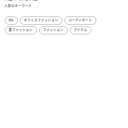
人気のキーワード
life
オフィスファッション
コーディネート
夏ファッション
ファッション
アイテム