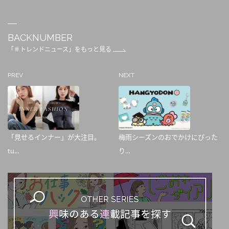
BACKNUMBER
「＃トレンドニュース」をもっと見る
PREV
NEXT
「見せるインナー」が大注目。
梅雨シーズンのおでかけにぴった
tu...
り...