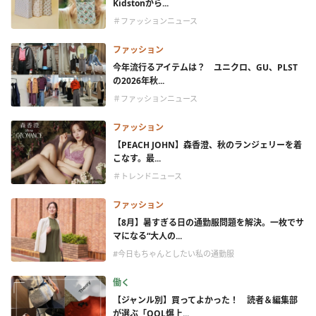
Kidstonから...
＃ファッションニュース
ファッション
今年流行るアイテムは？ ユニクロ、GU、PLST
の2026年秋...
＃ファッションニュース
ファッション
【PEACH JOHN】森香澄、秋のランジェリーを着
こなす。最...
＃トレンドニュース
ファッション
【8月】暑すぎる日の通勤服問題を解決。一枚でサ
マになる“大人の...
#今日もちゃんとしたい私の通勤服
働く
【ジャンル別】買ってよかった！ 読者＆編集部
が選ぶ「QOL爆上...