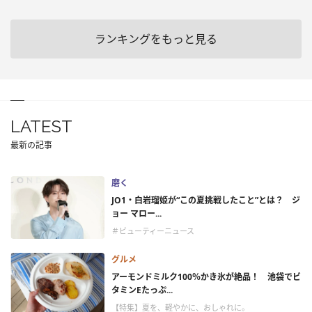
ランキングをもっと見る
LATEST
最新の記事
磨く
JO1・白岩瑠姫が“この夏挑戦したこと”とは？ ジ
ョー マロー...
＃ビューティーニュース
グルメ
アーモンドミルク100％かき氷が絶品！ 池袋でビ
タミンEたっぷ...
【特集】夏を、軽やかに、おしゃれに。