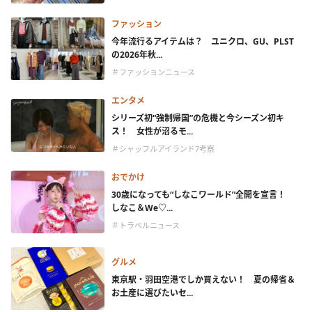
ファッション
今年流行るアイテムは？ ユニクロ、GU、PLST
の2026年秋...
＃ファッションニュース
エンタメ
シリーズ初“強制帰国”の危機と今シーズン初キ
ス！ 女性が沼るモ...
＃シャッフルアイランド7考察
おでかけ
30歳になっても“しなこワールド”全開を宣言！
しなこ＆We♡...
＃トラベルニュース
グルメ
東京駅・羽田空港でしか買えない！ 夏の帰省＆
お土産に選びたいセ...