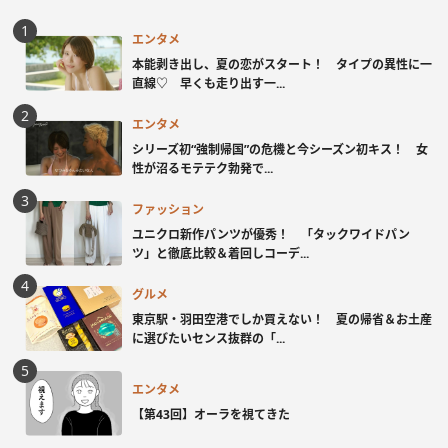
エンタメ
本能剥き出し、夏の恋がスタート！ タイプの異性に一
直線♡ 早くも走り出す一...
エンタメ
シリーズ初“強制帰国”の危機と今シーズン初キス！ 女
性が沼るモテテク勃発で...
ファッション
ユニクロ新作パンツが優秀！ 「タックワイドパン
ツ」と徹底比較＆着回しコーデ...
グルメ
東京駅・羽田空港でしか買えない！ 夏の帰省＆お土産
に選びたいセンス抜群の「...
エンタメ
【第43回】オーラを視てきた