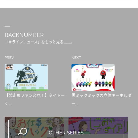
BACKNUMBER
「＃ライフニュース」をもっと見る
PREV
NEXT
【競走馬ファン必見！】タイトー
黒ミャクミャクの立体キーホルダ
く...
ー...