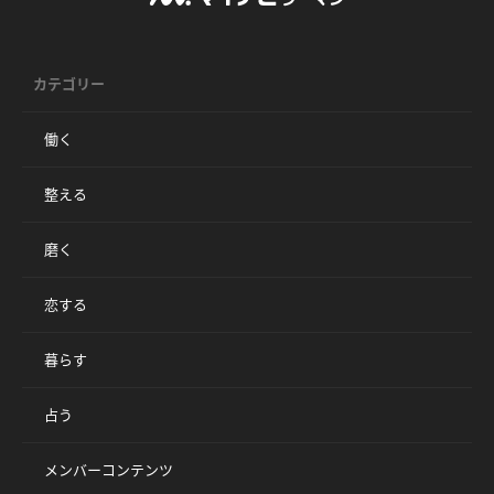
カテゴリー
働く
整える
磨く
恋する
暮らす
占う
メンバーコンテンツ