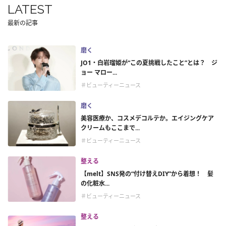
LATEST
最新の記事
磨く
JO1・白岩瑠姫が“この夏挑戦したこと”とは？ ジ
ョー マロー...
＃ビューティーニュース
磨く
美容医療か、コスメデコルテか。エイジングケア
クリームもここまで...
＃ビューティーニュース
整える
【melt】SNS発の“付け替えDIY”から着想！ 髪
の化粧水...
＃ビューティーニュース
整える