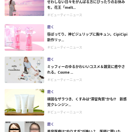
せわしない日々をがんばる方にぴったりのお休み
を。花王「melt...
＃ビューティーニュース
磨く
唇ぽってり、神ビジュリップに胸キュン。CipiCipi
新作リッ...
＃ビューティーニュース
磨く
ミッフィーのゆるかわいいコスメ＆雑貨に癒やさ
れる。Cosme ...
＃ビューティーニュース
磨く
頑固なザラつき、くすみは“滞留角質”かも!? 新感
覚クレンジン...
＃ビューティーニュース
磨く
美容医療は“やりすぎ”が怖い？ 医師に聞いた、