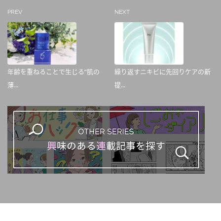
PREV
NEXT
年齢を重ねることで生じる“肌の
繰り返すニキビに先回りケアの新
薄...
提...