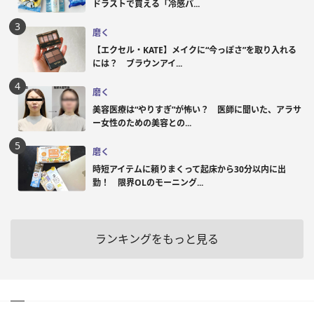
ドラストで買える「冷感パ...
磨く
【エクセル・KATE】メイクに“今っぽさ”を取り入れる
には？ ブラウンアイ...
磨く
美容医療は“やりすぎ”が怖い？ 医師に聞いた、アラサ
ー女性のための美容との...
磨く
時短アイテムに頼りまくって起床から30分以内に出
勤！ 限界OLのモーニング...
ランキングをもっと見る