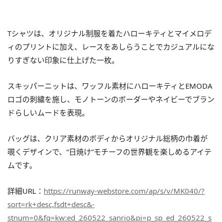
Tシャツは、オリジナル制服を着たハローキティとマイメロデ
ィのプリントに加え、レースをあしらうことでカジュアルにな
りすぎない印象に仕上げた一枚。
スキッパーニットは、ワッフル素材にハローキティとEMODA
ロゴの刺繍を施し、モノトーンのボーダーやネイビーでブラン
ドらしいムードを表現。
バッグは、クリア素材のボディからオリジナル総柄の巾着が
覗くデザインで、“日焼け”モチーフの世界観を楽しめるアイテ
ムです。
詳細URL：
https://runway-webstore.com/ap/s/v/MK040/?
sort=rk+desc,fsdt+desc&-
stnum=0&fq=kw:ed_260522_sanrio&pi=p_sp_ed_260522_s