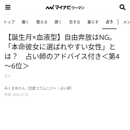
占う
トップ
働く
整える
磨く
恋する
暮らす
メ
【誕生月×血液型】自由奔放はNG。
「本命彼女に選ばれやすい女性」と
は？ 占い師のアドバイス付き＜第4
～6位＞
占い
みくまゆたん（恋愛コラムニスト・占い師）
作成: 2026.05.29