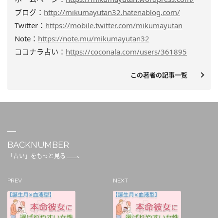
ブログ：
http://mikumayutan32.hatenablog.com/
Twitter：
https://mobile.twitter.com/mikumayutan
Note：
https://note.mu/mikumayutan32
ココナラ占い：
https://coconala.com/users/361895
この著者の記事一覧
BACKNUMBER
「占い」をもっと見る
PREV
NEXT