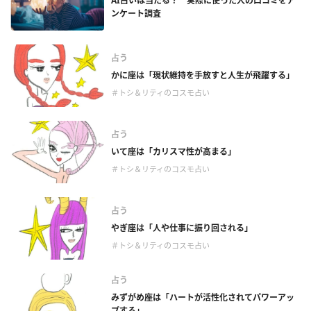
AI占いは当たる？ 実際に使った人の口コミをア
ンケート調査
占う
かに座は「現状維持を手放すと人生が飛躍する」
＃トシ＆リティのコスモ占い
占う
いて座は「カリスマ性が高まる」
＃トシ＆リティのコスモ占い
占う
やぎ座は「人や仕事に振り回される」
＃トシ＆リティのコスモ占い
占う
みずがめ座は「ハートが活性化されてパワーアッ
プする」