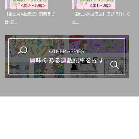
【誕生月×血液型】前向きさ
【誕生月×血液型】遊びで終わら
は“武...
な...