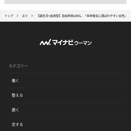
トップ
占う
【誕生月×血液型】自由奔放はNG。「本命彼女に選ばれやすい女性」と
カテゴリー
働く
整える
磨く
恋する