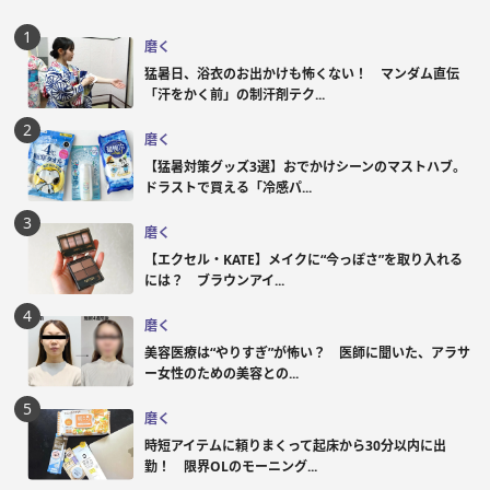
磨く
猛暑日、浴衣のお出かけも怖くない！ マンダム直伝
「汗をかく前」の制汗剤テク...
磨く
【猛暑対策グッズ3選】おでかけシーンのマストハブ。
ドラストで買える「冷感パ...
磨く
【エクセル・KATE】メイクに“今っぽさ”を取り入れる
には？ ブラウンアイ...
磨く
美容医療は“やりすぎ”が怖い？ 医師に聞いた、アラサ
ー女性のための美容との...
磨く
時短アイテムに頼りまくって起床から30分以内に出
勤！ 限界OLのモーニング...