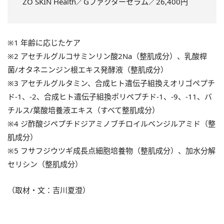
ZO SKIN Health／Gファクターセラム／26,400円
※1 年齢に応じたケア
※2 アセチルグルコサミンリン酸2Na（整肌成分）、乳酸桿
菌/オタネニンジン根エキス発酵液（整肌成分）
※3 アセチルグルタミン、合成ヒト遺伝子組換えオリゴペプチ
ド-1、-2、合成ヒト遺伝子組換ポリペプチド-1、-9、-11、バ
チルス/葉酸培養液エキス（すべて整肌成分）
※4 ジ酢酸ジペプチドジアミノブチロイルベンジルアミド（整
肌成分）
※5 フサフジウツギ成長点細胞培養物（整肌成分）、加水分解
セリシン（整肌成分）
（取材・文：吉川夏澄）