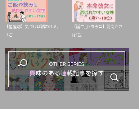
【星座別】気づけば誘われる。
【誕生月×血液型】前向きさ
「ご...
は“武...