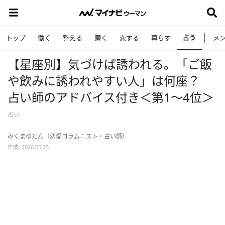
占う
トップ
働く
整える
磨く
恋する
暮らす
メ
【星座別】気づけば誘われる。「ご飯
や飲みに誘われやすい人」は何座？
占い師のアドバイス付き＜第1～4位＞
占い
みくまゆたん（恋愛コラムニスト・占い師）
作成: 2026.05.25