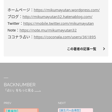
ホームページ：
https://mikumayutan.wordpress.com/
ブログ：
http://mikumayutan32.hatenablog.com/
Twitter：
https://mobile.twitter.com/mikumayutan
Note：
https://note.mu/mikumayutan32
ココナラ占い：
https://coconala.com/users/361895
この著者の記事一覧
BACKNUMBER
「占い」をもっと見る
PREV
NEXT