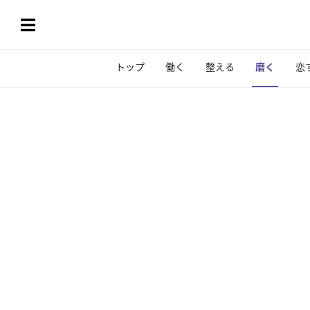
トップ
働く
整える
磨く
恋