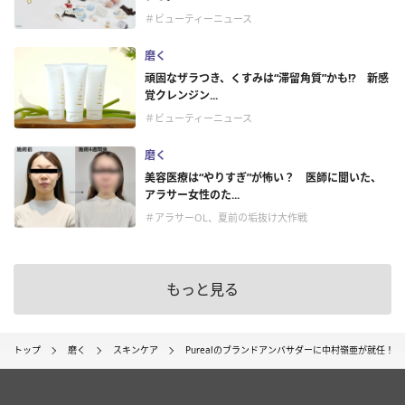
＃ビューティーニュース
磨く
頑固なザラつき、くすみは“滞留角質”かも!? 新感
覚クレンジン...
＃ビューティーニュース
磨く
美容医療は“やりすぎ”が怖い？ 医師に聞いた、
アラサー女性のた...
＃アラサーOL、夏前の垢抜け大作戦
もっと見る
トップ
磨く
スキンケア
Purealのブランドアンバサダーに中村嶺亜が就任