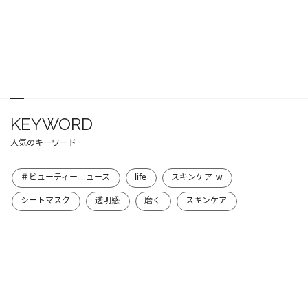
KEYWORD
人気のキーワード
＃ビューティーニュース
life
スキンケア_w
シートマスク
透明感
磨く
スキンケア