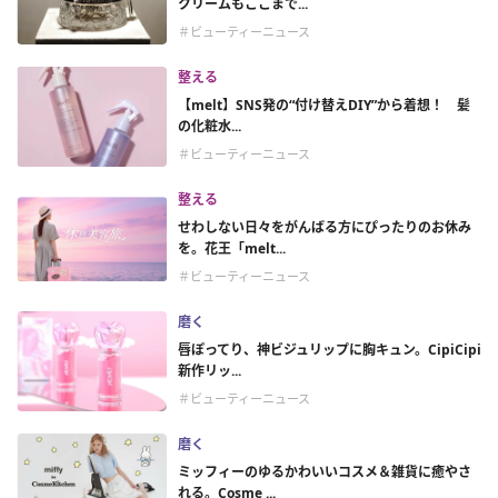
クリームもここまで...
＃ビューティーニュース
整える
【melt】SNS発の“付け替えDIY”から着想！ 髪
の化粧水...
＃ビューティーニュース
整える
せわしない日々をがんばる方にぴったりのお休み
を。花王「melt...
＃ビューティーニュース
磨く
唇ぽってり、神ビジュリップに胸キュン。CipiCipi
新作リッ...
＃ビューティーニュース
磨く
ミッフィーのゆるかわいいコスメ＆雑貨に癒やさ
れる。Cosme ...