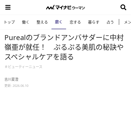
磨く
トップ
働く
整える
恋する
暮らす
占う
メ
Purealのブランドアンバサダーに中村
嶺亜が就任！ ぷるぷる美肌の秘訣や
スペシャルケアを語る
＃ビューティーニュース
吉川夏澄
更新: 2026.06.10