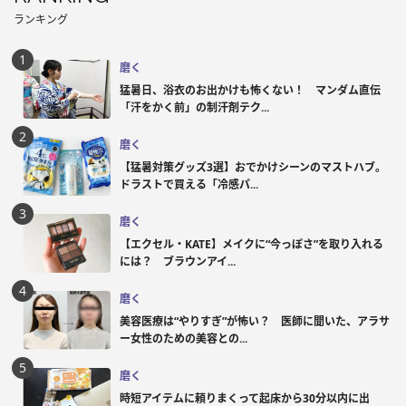
ランキング
磨く
猛暑日、浴衣のお出かけも怖くない！ マンダム直伝
「汗をかく前」の制汗剤テク...
磨く
【猛暑対策グッズ3選】おでかけシーンのマストハブ。
ドラストで買える「冷感パ...
磨く
【エクセル・KATE】メイクに“今っぽさ”を取り入れる
には？ ブラウンアイ...
磨く
美容医療は“やりすぎ”が怖い？ 医師に聞いた、アラサ
ー女性のための美容との...
磨く
時短アイテムに頼りまくって起床から30分以内に出