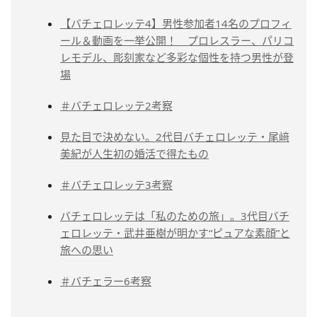
【バチェロレッテ4】男性参加者14名のプロフィ
ール＆動画を一挙公開！ プロレスラー、パリコ
レモデル、彫刻家など多彩な個性を持つ男性が登
場
＃バチェロレッテ2考察
見た目で決めない。2代目バチェロレッテ・尾﨑
美紀が人生初の婚活で得たもの
＃バチェロレッテ3考察
バチェロレッテは「私のための旅」。3代目バチ
ェロレッテ・武井亜樹が明かす“ピュアな素顔”と
旅への思い
＃バチェラー6考察