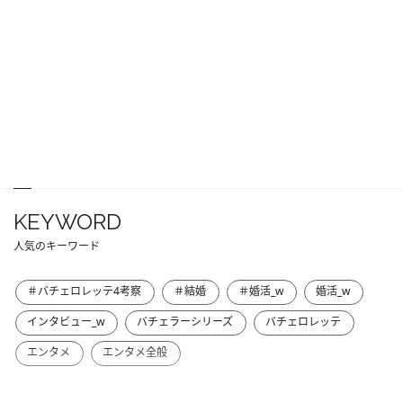
KEYWORD
人気のキーワード
＃バチェロレッテ4考察
＃結婚
＃婚活_w
婚活_w
インタビュー_w
バチェラーシリーズ
バチェロレッテ
エンタメ
エンタメ全般