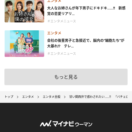
エンタメ
大人なお姉さんが年下男子にドキドキ……!! 新感
覚の恋愛リアリ...
＃エンタメニュース
エンタメ
会社の後輩男子と急接近で、脳内の“細胞たち”が
大暴れ!? テレ...
＃エンタメニュース
もっと見る
トップ
エンタメ
エンタメ全般
甘い関西弁で惑わされたい……!! 『バチェロレ