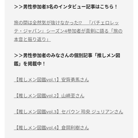
＞＞男性参加者3名のインタビュー記事はこちら！
旅の間は全然気が抜けなかった
!?
『バチェロレッ
テ・ジャパン』シーズン
4
参加者が真剣に語る「旅の
本音と振り返り」
＞＞男性参加者のみなさんの個別記事「推しメン図
鑑」を掲載中！
【推しメン図鑑vol.1】安齊勇馬さん
【推しメン図鑑vol.2】山崎至さん
【推しメン図鑑vol.3】セバウン 玲央 ジュリアンさん
【推しメン図鑑vol.4】倉岡利樹さん