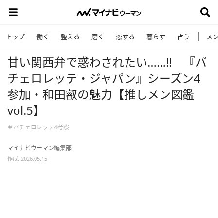
トップ
働く
整える
磨く
恋する
暮らす
占う
メ
甘い関西弁で惑わされたい……!! 『バ
チェロレッテ・ジャパン』シーズン4
参加・和田叡の魅力【推しメン図鑑
vol.5】
＃バチェロレッテ4考察
マイナビウーマン編集部
作成: 2026.05.15