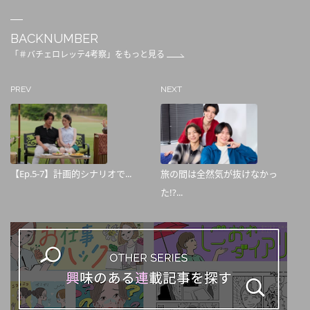
BACKNUMBER
「＃バチェロレッテ4考察」をもっと見る
PREV
NEXT
【Ep.5-7】計画的シナリオで...
旅の間は全然気が抜けなかっ
た!?...