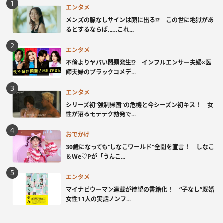
エンタメ
メンズの脈なしサインは顔に出る!? この世に地獄があ
るとするならば……これ...
エンタメ
不倫よりヤバい問題発生!? インフルエンサー夫婦×医
師夫婦のブラックコメデ...
エンタメ
シリーズ初“強制帰国”の危機と今シーズン初キス！ 女
性が沼るモテテク勃発で...
おでかけ
30歳になっても“しなこワールド”全開を宣言！ しなこ
＆We♡Pが「うんこ...
エンタメ
マイナビウーマン連載が待望の書籍化！ “子なし”既婚
女性11人の実話ノンフ...