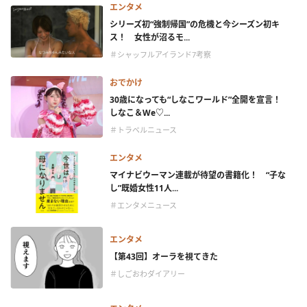
エンタメ
シリーズ初“強制帰国”の危機と今シーズン初キ
ス！ 女性が沼るモ...
＃シャッフルアイランド7考察
おでかけ
30歳になっても“しなこワールド”全開を宣言！
しなこ＆We♡...
＃トラベルニュース
エンタメ
マイナビウーマン連載が待望の書籍化！ “子な
し”既婚女性11人...
＃エンタメニュース
エンタメ
【第43回】オーラを視てきた
＃しごおわダイアリー