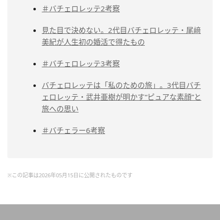
＃バチェロレッテ2考察
見た目で決めない。2代目バチェロレッテ・尾﨑
美紀が人生初の婚活で得たもの
＃バチェロレッテ3考察
バチェロレッテは「私のための旅」。3代目バチ
ェロレッテ・武井亜樹が明かす“ピュアな素顔”と
旅への思い
＃バチェラー6考察
※この記事は2026年05月15日に公開されたものです