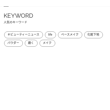
KEYWORD
人気のキーワード
＃ビューティーニュース
life
ベースメイク
化粧下地
パウダー
磨く
メイク