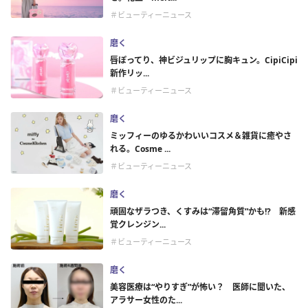
＃ビューティーニュース
磨く
唇ぽってり、神ビジュリップに胸キュン。CipiCipi
新作リッ...
＃ビューティーニュース
磨く
ミッフィーのゆるかわいいコスメ＆雑貨に癒やさ
れる。Cosme ...
＃ビューティーニュース
磨く
頑固なザラつき、くすみは“滞留角質”かも!? 新感
覚クレンジン...
＃ビューティーニュース
磨く
美容医療は“やりすぎ”が怖い？ 医師に聞いた、
アラサー女性のた...