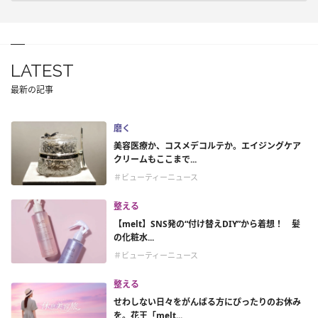
LATEST
最新の記事
磨く
美容医療か、コスメデコルテか。エイジングケア
クリームもここまで...
＃ビューティーニュース
整える
【melt】SNS発の“付け替えDIY”から着想！ 髪
の化粧水...
＃ビューティーニュース
整える
せわしない日々をがんばる方にぴったりのお休み
を。花王「melt...