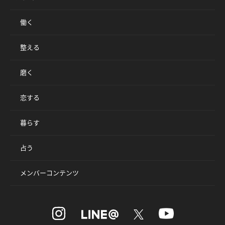
働く
整える
磨く
恋する
暮らす
占う
メンバーコンテンツ