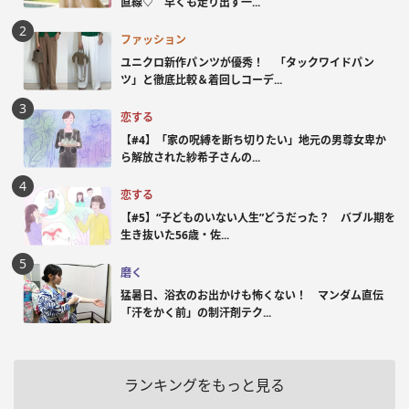
直線♡ 早くも走り出す一...
ファッション
ユニクロ新作パンツが優秀！ 「タックワイドパン
ツ」と徹底比較＆着回しコーデ...
恋する
【#4】「家の呪縛を断ち切りたい」地元の男尊女卑か
ら解放された紗希子さんの...
恋する
【#5】“子どものいない人生”どうだった？ バブル期を
生き抜いた56歳・佐...
磨く
猛暑日、浴衣のお出かけも怖くない！ マンダム直伝
「汗をかく前」の制汗剤テク...
ランキングをもっと見る