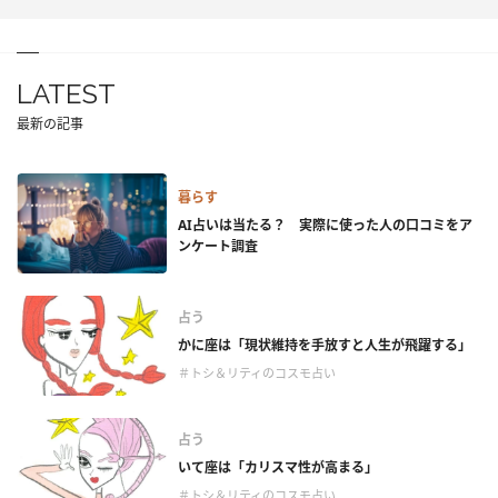
LATEST
最新の記事
暮らす
AI占いは当たる？ 実際に使った人の口コミをア
ンケート調査
占う
かに座は「現状維持を手放すと人生が飛躍する」
＃トシ＆リティのコスモ占い
占う
いて座は「カリスマ性が高まる」
＃トシ＆リティのコスモ占い