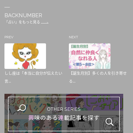
BACKNUMBER
「占い」をもっと見る
PREV
NEXT
しし座は「本当に自分が伝えたい
【誕生月別】多くの人を引き寄せ
言...
る...