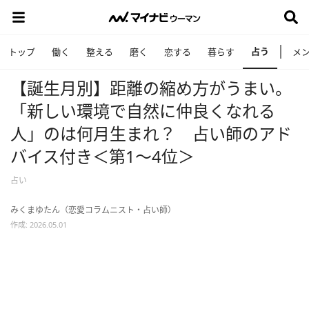
占う
トップ
働く
整える
磨く
恋する
暮らす
メ
【誕生月別】距離の縮め方がうまい。
「新しい環境で自然に仲良くなれる
人」のは何月生まれ？ 占い師のアド
バイス付き＜第1～4位＞
占い
みくまゆたん（恋愛コラムニスト・占い師）
作成: 2026.05.01