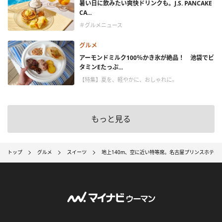
暑い日に飲みたい爽快ドリンクも。J.S. PANCAKE
CA...
＃グルメニュース
グルメ
アーモンドミルク100％かき氷が絶品！ 池袋でビ
タミンEたっぷ...
【特集】夏を、軽やかに、おしゃれに。
もっと見る
トップ
グルメ
スイーツ
地上140m、空に近い特等席。名古屋プリンスホテル