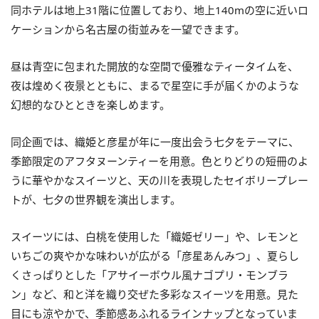
同ホテルは地上31階に位置しており、地上140mの空に近いロ
ケーションから名古屋の街並みを一望できます。
昼は青空に包まれた開放的な空間で優雅なティータイムを、
夜は煌めく夜景とともに、まるで星空に手が届くかのような
幻想的なひとときを楽しめます。
同企画では、織姫と彦星が年に一度出会う七夕をテーマに、
季節限定のアフタヌーンティーを用意。色とりどりの短冊のよ
うに華やかなスイーツと、天の川を表現したセイボリープレー
トが、七夕の世界観を演出します。
スイーツには、白桃を使用した「織姫ゼリー」や、レモンと
いちごの爽やかな味わいが広がる「彦星あんみつ」、夏らし
くさっぱりとした「アサイーボウル風ナゴプリ・モンブラ
ン」など、和と洋を織り交ぜた多彩なスイーツを用意。見た
目にも涼やかで、季節感あふれるラインナップとなっていま