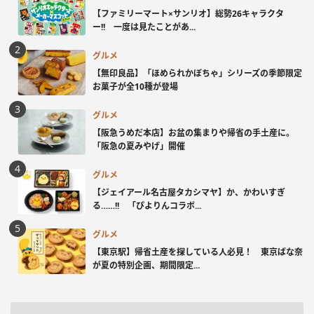
【ファミリーマート×サンリオ】総勢26キャラクタ
ー!! 一度は見たことがあ...
グルメ
【無印良品】「ほめられかぼちゃ」シリーズの季節限定
お菓子が全10種が登場
グルメ
【阪急うめだ本店】お盆の集まりや帰省の手土産に。
「阪急の夏みやげ」開催
グルメ
【ジェイアール名古屋タカシマヤ】か、かわいすぎ
る……!! 「ぴよりんコラボ...
グルメ
【東京駅】帰省土産を探している人必見！ 東京ばな奈
が夏の特別企画、期間限定...