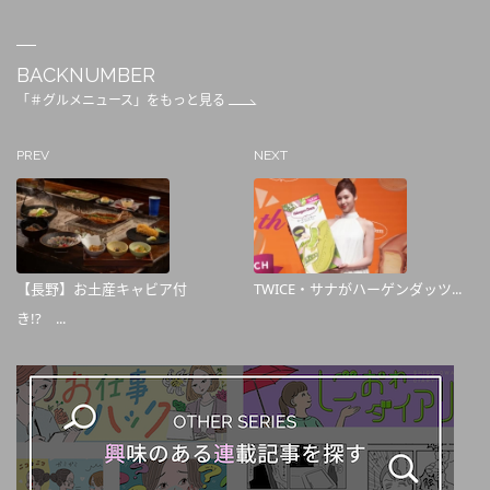
BACKNUMBER
「＃グルメニュース」をもっと見る
PREV
NEXT
【長野】お土産キャビア付
TWICE・サナがハーゲンダッツ...
き!? ...