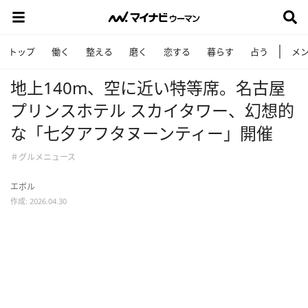
トップ
働く
整える
磨く
恋する
暮らす
占う
メ
地上140m、空に近い特等席。名古屋
プリンスホテル スカイタワー、幻想的
な「七夕アフタヌーンティー」開催
＃グルメニュース
エボル
作成: 2026.04.30