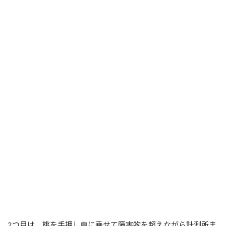
2つ目は、桃を手押し車に乗せて障害物を超えながら計測所ま