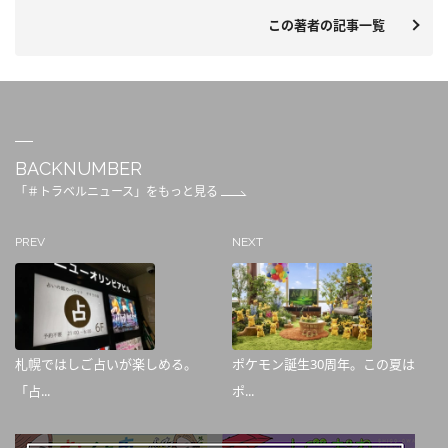
この著者の記事一覧
BACKNUMBER
「＃トラベルニュース」をもっと見る
PREV
NEXT
札幌ではしご占いが楽しめる。
ポケモン誕生30周年。この夏は
「占...
ポ...