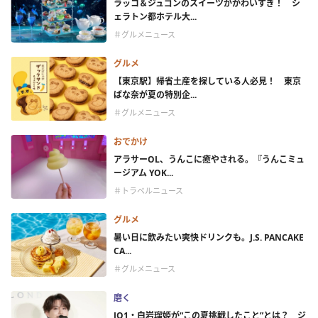
ラッコ＆ジュゴンのスイーツがかわいすぎ！ シ
ェラトン都ホテル大...
＃グルメニュース
グルメ
【東京駅】帰省土産を探している人必見！ 東京
ばな奈が夏の特別企...
＃グルメニュース
おでかけ
アラサーOL、うんこに癒やされる。『うんこミュ
ージアム YOK...
＃トラベルニュース
グルメ
暑い日に飲みたい爽快ドリンクも。J.S. PANCAKE
CA...
＃グルメニュース
磨く
JO1・白岩瑠姫が“この夏挑戦したこと”とは？ ジ