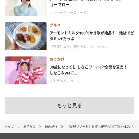
ョー マロー...
＃ビューティーニュース
グルメ
アーモンドミルク100％かき氷が絶品！ 池袋でビ
タミンEたっぷ...
【特集】夏を、軽やかに、おしゃれに。
おでかけ
30歳になっても“しなこワールド”全開を宣言！
しなこ＆We♡...
＃トラベルニュース
もっと見る
トップ
おでかけ
国内旅行
【星野リゾート】お腹も視界も“桃”でいっぱい！ 