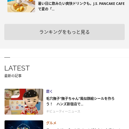
暑い日に飲みたい爽快ドリンクも。J.S. PANCAKE CAFE
で夏の「...
ランキングをもっと見る
LATEST
最新の記事
磨く
毛穴撫子“撫子ちゃん”風似顔絵シールを作ろ
う！ ハンズ新宿店で...
＃ビューティーニュース
グルメ