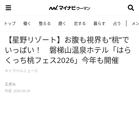
トップ
働く
整える
磨く
恋する
暮らす
占う
メ
【星野リゾート】お腹も視界も“桃”で
いっぱい！ 磐梯山温泉ホテル「はら
くっち桃フェス2026」今年も開催
＃トラベルニュース
エボル
作成: 2026.04.29