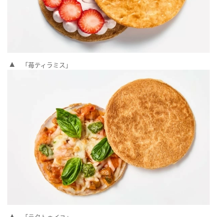
「苺ティラミス」
「ラタトゥイユ」