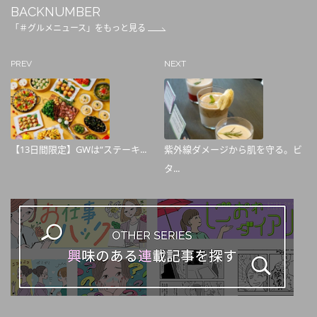
BACKNUMBER
「＃グルメニュース」をもっと見る
PREV
NEXT
【13日間限定】GWは“ステーキ...
紫外線ダメージから肌を守る。ビ
タ...