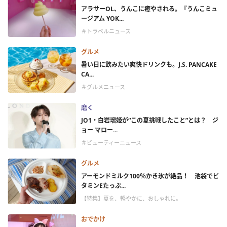
アラサーOL、うんこに癒やされる。『うんこミュ
ージアム YOK...
＃トラベルニュース
グルメ
暑い日に飲みたい爽快ドリンクも。J.S. PANCAKE
CA...
＃グルメニュース
磨く
JO1・白岩瑠姫が“この夏挑戦したこと”とは？ ジ
ョー マロー...
＃ビューティーニュース
グルメ
アーモンドミルク100％かき氷が絶品！ 池袋でビ
タミンEたっぷ...
【特集】夏を、軽やかに、おしゃれに。
おでかけ