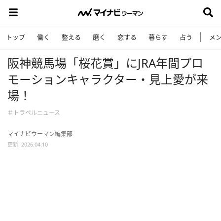
トップ
働く
整える
磨く
恋する
暮らす
占う
メ
阪神競馬場「桜花賞」にJRA年間プロ
モーションキャラクター・見上愛が来
場！
＃トラベルニュース
マイナビウーマン編集部
更新: 2026.04.10