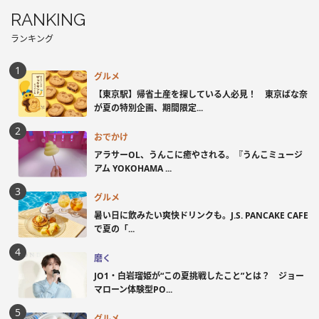
RANKING
ランキング
グルメ
【東京駅】帰省土産を探している人必見！ 東京ばな奈
が夏の特別企画、期間限定...
おでかけ
アラサーOL、うんこに癒やされる。『うんこミュージ
アム YOKOHAMA ...
グルメ
暑い日に飲みたい爽快ドリンクも。J.S. PANCAKE CAFE
で夏の「...
磨く
JO1・白岩瑠姫が“この夏挑戦したこと”とは？ ジョー
マローン体験型PO...
グルメ