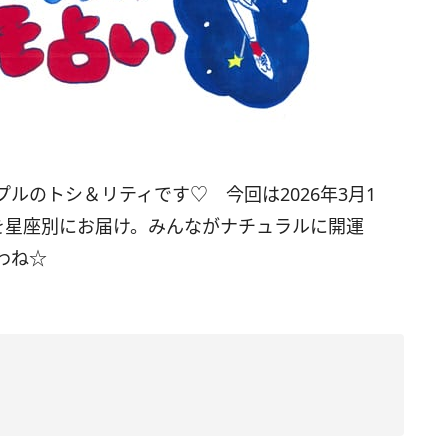
プルのトシ＆リティです♡ 今回は
2026
年
3
月
1
を星座別にお届け。みんながナチュラルに開運
わね☆