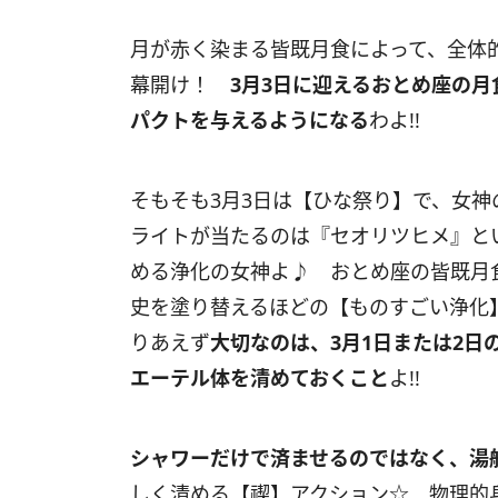
月が赤く染まる皆既月食によって、全体
幕開け！
3
月
3
日に迎えるおとめ座の月
パクトを与えるようになる
わよ
!!
そもそも
3
月
3
日は【ひな祭り】で、女神
ライトが当たるのは『セオリツヒメ』と
める浄化の女神よ♪ おとめ座の皆既月
史を塗り替えるほどの【ものすごい浄化
りあえず
大切なのは、
3
月
1
日または
2
日
エーテル
体を清めておくこと
よ
!!
シャワーだけで済ませるのではなく、湯
しく清める【禊】アクション☆ 物理的