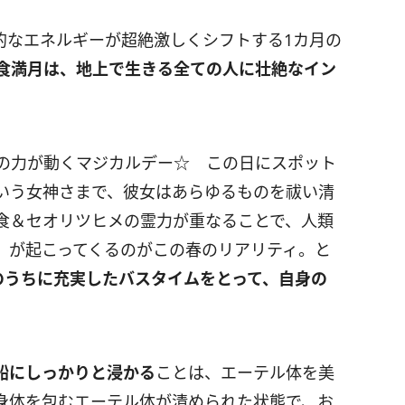
的なエネルギーが超絶激しくシフトする
1
カ月の
食満月は、地上で生きる全ての人に壮絶なイン
の力が動くマジカルデー☆ この日にスポット
いう女神さまで、彼女はあらゆるものを祓い清
食＆セオリツヒメの霊力が重なることで、人類
】が起こってくるのがこの春のリアリティ。と
のうちに充実したバスタイムをとって、自身の
船にしっかりと浸かる
ことは、エーテル体を美
身体を包むエーテル体が清められた状態で、お