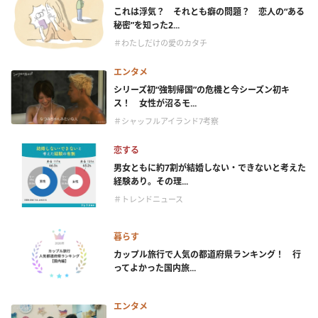
これは浮気？ それとも癖の問題？ 恋人の“ある
秘密”を知った2...
＃わたしだけの愛のカタチ
エンタメ
シリーズ初“強制帰国”の危機と今シーズン初キ
ス！ 女性が沼るモ...
＃シャッフルアイランド7考察
恋する
男女ともに約7割が結婚しない・できないと考えた
経験あり。その理...
＃トレンドニュース
暮らす
カップル旅行で人気の都道府県ランキング！ 行
ってよかった国内旅...
エンタメ