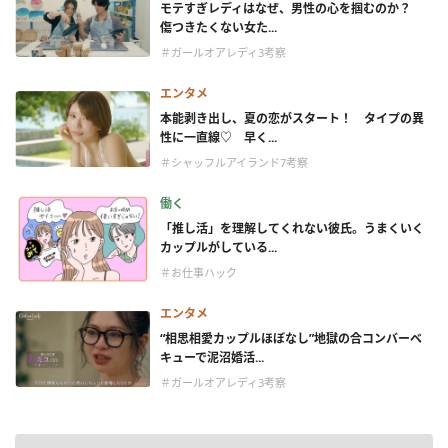
モテすぎレディはなぜ、男性の心を掴むのか？
傷つきたくない女た...
＃ガールオアレディ3考察
エンタメ
本能剥き出し、夏の恋がスタート！ タイプの異
性に一直線♡ 早く...
＃シャッフルアイランド7考察
働く
「推し活」を理解してくれない彼氏。うまくいく
カップルがしている...
＃お仕事ハック
エンタメ
“相思相愛カップルほぼなし”地獄の合コンバーベ
キューで泥沼婚活...
＃ガールオアレディ3考察