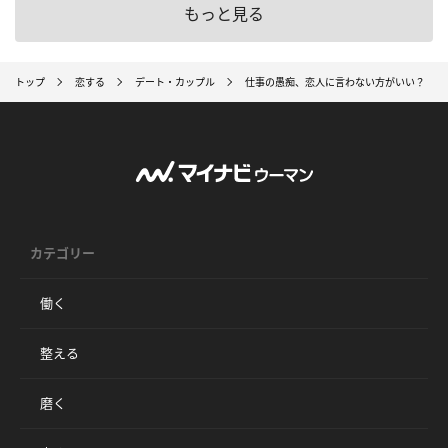
もっと見る
トップ
恋する
デート・カップル
仕事の愚痴、恋人に言わない方がいい？ “正
カテゴリー
働く
整える
磨く