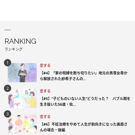
RANKING
ランキング
恋する
【#4】「家の呪縛を断ち切りたい」地元の男尊女卑か
ら解放された紗希子さんの...
恋する
【#5】“子どものいない人生”どうだった？ バブル期を
生き抜いた56歳・佐...
恋する
【#6】不妊治療をやめて人生が前向きになった美南さ
んの場合・後編