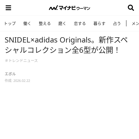
トップ
働く
整える
磨く
恋する
暮らす
占う
メ
SNIDEL×adidas Originals。新作スペ
シャルコレクション全6型が公開！
＃トレンドニュース
エボル
作成: 2026.02.22