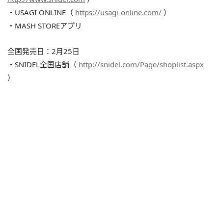
・USAGI ONLINE（
https://usagi-online.com/
）
・MASH STOREアプリ
全国発売日：2月25日
・SNIDEL全国店舗（
http://snidel.com/Page/shoplist.aspx
）