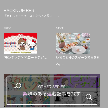
BACKNUMBER
「＃トレンドニュース」をもっと見る
PREV
NEXT
“モンチッチ”×“ハローキティ”...
いちごと桜のスイーツで春を彩
る。...