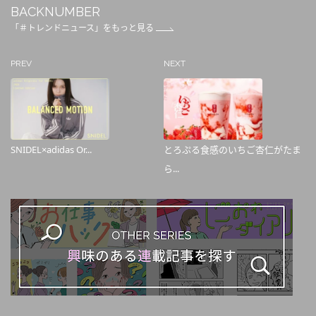
BACKNUMBER
「＃トレンドニュース」をもっと見る
PREV
NEXT
SNIDEL×adidas Or...
とろぷる食感のいちご杏仁がたま
ら...