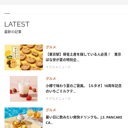
LATEST
最新の記事
グルメ
【東京駅】帰省土産を探している人必見！ 東京
ばな奈が夏の特別企...
＃グルメニュース
グルメ
小樽で味わう夏のご褒美。【ルタオ】18周年記念
のいちごミルクテ...
＃グルメニュース
グルメ
暑い日に飲みたい爽快ドリンクも。J.S. PANCAKE
CA...