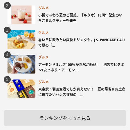
グルメ
小樽で味わう夏のご褒美。【ルタオ】18周年記念のい
ちごミルクティーを発売
グルメ
暑い日に飲みたい爽快ドリンクも。J.S. PANCAKE CAFE
で夏の「...
グルメ
アーモンドミルク100％かき氷が絶品！ 池袋でビタミ
ンEたっぷり・アーモン...
グルメ
東京駅・羽田空港でしか買えない！ 夏の帰省＆お土産
に選びたいセンス抜群の「...
ランキングをもっと見る