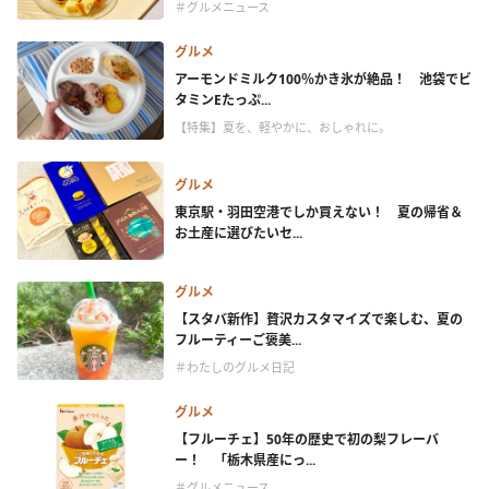
＃グルメニュース
グルメ
アーモンドミルク100％かき氷が絶品！ 池袋でビ
タミンEたっぷ...
【特集】夏を、軽やかに、おしゃれに。
グルメ
東京駅・羽田空港でしか買えない！ 夏の帰省＆
お土産に選びたいセ...
グルメ
【スタバ新作】贅沢カスタマイズで楽しむ、夏の
フルーティーご褒美...
＃わたしのグルメ日記
グルメ
【フルーチェ】50年の歴史で初の梨フレーバ
ー！ 「栃木県産にっ...
＃グルメニュース