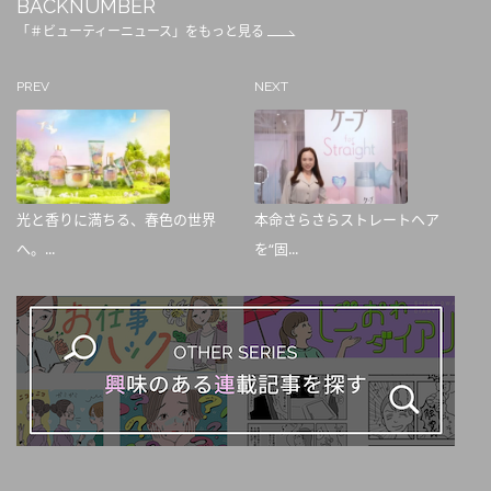
BACKNUMBER
「＃ビューティーニュース」をもっと見る
PREV
NEXT
光と香りに満ちる、春色の世界
本命さらさらストレートヘア
へ。...
を“固...