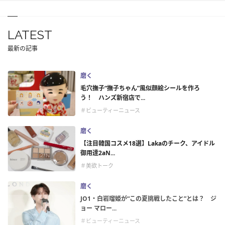
LATEST
最新の記事
磨く
毛穴撫子“撫子ちゃん”風似顔絵シールを作ろ
う！ ハンズ新宿店で...
＃ビューティーニュース
磨く
【注目韓国コスメ18選】Lakaのチーク、アイドル
御用達2aN...
＃美欲トーク
磨く
JO1・白岩瑠姫が“この夏挑戦したこと”とは？ ジ
ョー マロー...
＃ビューティーニュース