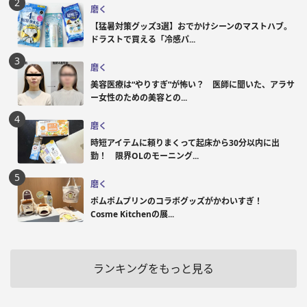
磨く
【猛暑対策グッズ3選】おでかけシーンのマストハブ。
ドラストで買える「冷感パ...
磨く
美容医療は“やりすぎ”が怖い？ 医師に聞いた、アラサ
ー女性のための美容との...
磨く
時短アイテムに頼りまくって起床から30分以内に出
勤！ 限界OLのモーニング...
磨く
ポムポムプリンのコラボグッズがかわいすぎ！
Cosme Kitchenの展...
ランキングをもっと見る