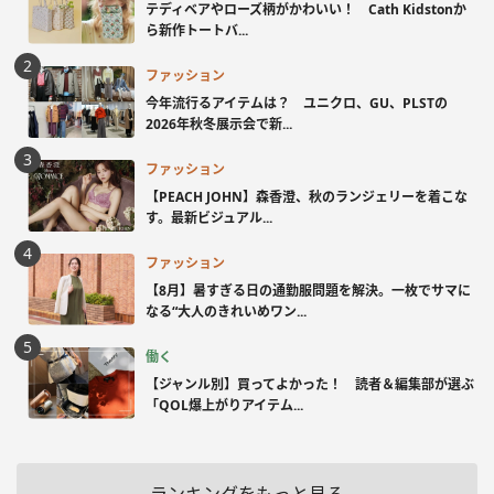
テディベアやローズ柄がかわいい！ Cath Kidstonか
ら新作トートバ...
ファッション
今年流行るアイテムは？ ユニクロ、GU、PLSTの
2026年秋冬展示会で新...
ファッション
【PEACH JOHN】森香澄、秋のランジェリーを着こな
す。最新ビジュアル...
ファッション
【8月】暑すぎる日の通勤服問題を解決。一枚でサマに
なる“大人のきれいめワン...
働く
【ジャンル別】買ってよかった！ 読者＆編集部が選ぶ
「QOL爆上がりアイテム...
ランキングをもっと見る