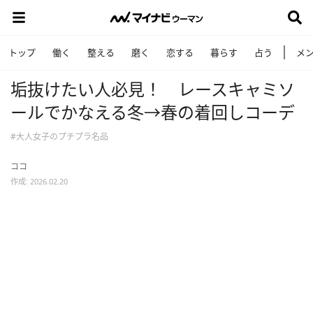
トップ
働く
整える
磨く
恋する
暮らす
占う
メ
垢抜けたい人必見！ レースキャミソ
ールでかなえる冬→春の着回しコーデ
#大人女子のプチプラ名品
ココ
作成: 2026.02.20