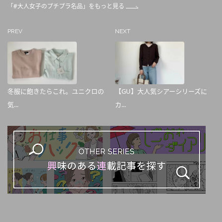
「#大人女子のプチプラ名品」をもっと見る
PREV
NEXT
冬服に飽きたらこれ。ユニクロの
【GU】大人気シアーシリーズに
気...
カ...