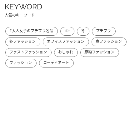
KEYWORD
人気のキーワード
#大人女子のプチプラ名品
life
冬
プチプラ
冬ファッション
オフィスファッション
春ファッション
ファストファッション
おしゃれ
節約ファッション
ファッション
コーディネート