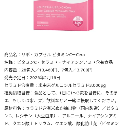
商品名：リポ・カプセル ビタミンC＋Cera
名称：ビタミンC・セラミド・ナイアシンアミド含有食品
内容量：28包入／13,460円、7包入／3,700円
発売予定日：2026年2月16日
セラミド含有量：米由来グルコシルセラミド3,000μg
推奨摂取目安：食品として、1日に1〜3包を目安に、そのま
ま、もしくは水、果汁飲料などと一緒に摂取してください。
原材料名：セラミド含有米ぬか抽出物（国内製造）／ビタミ
ンC、レシチン（大豆由来）、アルコール、ナイアシンアミ
ド、クエン酸ナトリウム、クエン酸、酸化防止剤（ビタミン