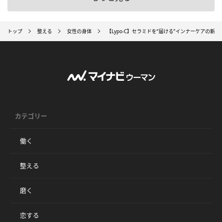
トップ
整える
女性の身体
【Lypo-C】セラミドを“届ける”インナーケアの新習慣「
カテゴリー
働く
整える
磨く
恋する