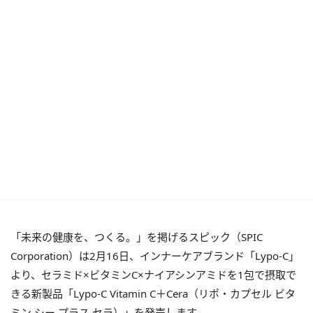
「未来の健康を、つくる。」を掲げるスピック（SPIC
Corporation）は2月16日、インナーケアブランド「Lypo-C」
より、セラミド×ビタミンC×ナイアシンアミドを1包で摂取で
きる新製品「Lypo-C Vitamin C＋Cera（リポ・カプセル ビタ
ミン シー プラス セラ）」を発売します。