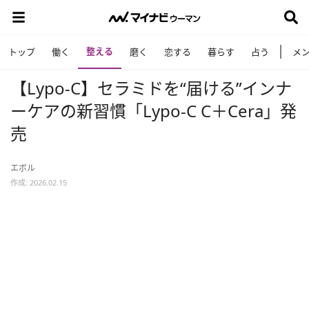
整える
トップ
働く
磨く
恋する
暮らす
占う
メ
【Lypo-C】セラミドを“届ける”インナ
ーケアの新習慣「Lypo-C C＋Cera」発
売
エボル
作成: 2026.02.15