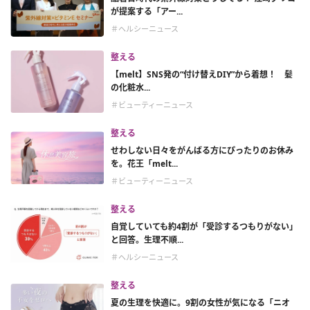
が提案する「アー...
＃ヘルシーニュース
整える
【melt】SNS発の“付け替えDIY”から着想！ 髪
の化粧水...
＃ビューティーニュース
整える
せわしない日々をがんばる方にぴったりのお休み
を。花王「melt...
＃ビューティーニュース
整える
自覚していても約4割が「受診するつもりがない」
と回答。生理不順...
＃ヘルシーニュース
整える
夏の生理を快適に。9割の女性が気になる「ニオ