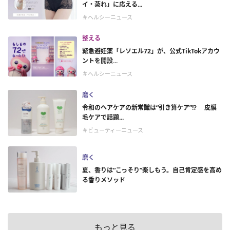
イ・蒸れ」に応える...
＃ヘルシーニュース
整える
緊急避妊薬「レソエル72」が、公式TikTokアカウ
ントを開設...
＃ヘルシーニュース
磨く
令和のヘアケアの新常識は“引き算ケア”!? 皮膜
毛ケアで話題...
＃ビューティーニュース
磨く
夏、香りは“こっそり”楽しもう。自己肯定感を高め
る香りメソッド
もっと見る