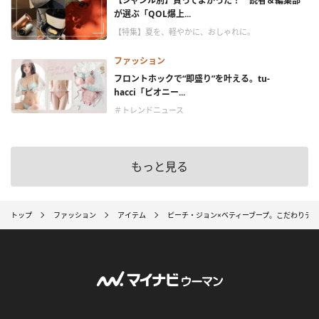
【ジャンル別】買ってよかった！ 読者＆編集部
が選ぶ「QOL爆上...
【特集】夏を、軽やかに、おしゃれに。
ファッション
フロントホックで“即盛り”を叶える。tu-
hacci「ピオニー...
＃トレンドニュース
もっと見る
トップ
ファッション
アイテム
ピーチ・ジョン×ベティーブープ。こだわりデ