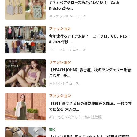
テディベアやローズ柄がかわいい！ Cath
Kidstonから...
＃ファッションニュース
ファッション
今年流行るアイテムは？ ユニクロ、GU、PLST
の2026年秋...
＃ファッションニュース
ファッション
【PEACH JOHN】森香澄、秋のランジェリーを着
こなす。最...
＃トレンドニュース
ファッション
【8月】暑すぎる日の通勤服問題を解決。一枚でサ
マになる“大人の...
#今日もちゃんとしたい私の通勤服
働く