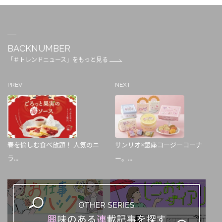
BACKNUMBER
「＃トレンドニュース」をもっと見る
PREV
NEXT
春を愉しむ食べ放題！ 人気のニ
サンリオ×銀座コージーコーナ
ラ...
ー。...