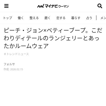
トップ
働く
整える
磨く
恋する
暮らす
占う
メ
ピーチ・ジョン×ベティーブープ。こだ
わりディテールのランジェリーとあっ
たかルームウェア
＃トレンドニュース
フォルサ
作成: 2026.02.15