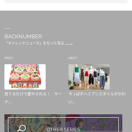
BACKNUMBER
「＃トレンドニュース」をもっと見る
PREV
NEXT
見てるだけで癒やされる！ サー
今っぽボヘミアンスタイルがかわ
テ...
い...