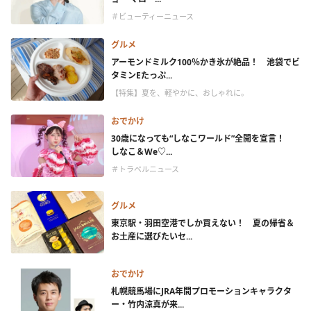
＃ビューティーニュース
グルメ
アーモンドミルク100％かき氷が絶品！ 池袋でビ
タミンEたっぷ...
【特集】夏を、軽やかに、おしゃれに。
おでかけ
30歳になっても“しなこワールド”全開を宣言！
しなこ＆We♡...
＃トラベルニュース
グルメ
東京駅・羽田空港でしか買えない！ 夏の帰省＆
お土産に選びたいセ...
おでかけ
札幌競馬場にJRA年間プロモーションキャラクタ
ー・竹内涼真が来...