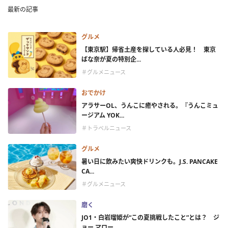
最新の記事
グルメ
【東京駅】帰省土産を探している人必見！ 東京
ばな奈が夏の特別企...
＃グルメニュース
おでかけ
アラサーOL、うんこに癒やされる。『うんこミュ
ージアム YOK...
＃トラベルニュース
グルメ
暑い日に飲みたい爽快ドリンクも。J.S. PANCAKE
CA...
＃グルメニュース
磨く
JO1・白岩瑠姫が“この夏挑戦したこと”とは？ ジ
ョー マロー...