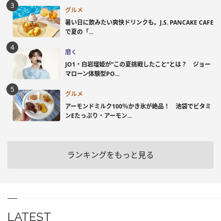
グルメ
暑い日に飲みたい爽快ドリンクも。J.S. PANCAKE CAFE
で夏の「...
磨く
JO1・白岩瑠姫が“この夏挑戦したこと”とは？ ジョー
マローン体験型PO...
グルメ
アーモンドミルク100％かき氷が絶品！ 池袋でビタミ
ンEたっぷり・アーモン...
ランキングをもっと見る
LATEST