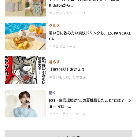
Kidstonから...
＃ファッションニュース
グルメ
暑い日に飲みたい爽快ドリンクも。J.S. PANCAKE
CA...
＃グルメニュース
暮らす
【第746話】おかえり
＃ないものねだりの女達。
磨く
JO1・白岩瑠姫が“この夏挑戦したこと”とは？ ジ
ョー マロー...
＃ビューティーニュース