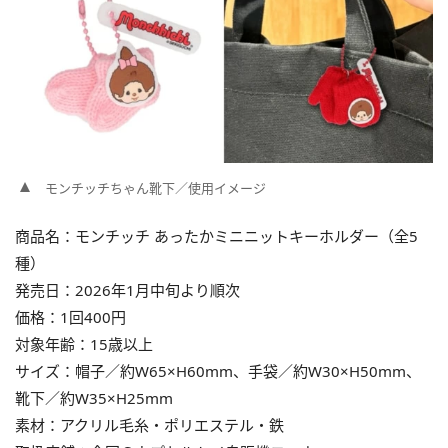
モンチッチちゃん靴下／使用イメージ
商品名：モンチッチ あったかミニニットキーホルダー（全5
種）
発売日：2026年1月中旬より順次
価格：1回400円
対象年齢：15歳以上
サイズ：帽子／約W65×H60mm、手袋／約W30×H50mm、
靴下／約W35×H25mm
素材：アクリル毛糸・ポリエステル・鉄