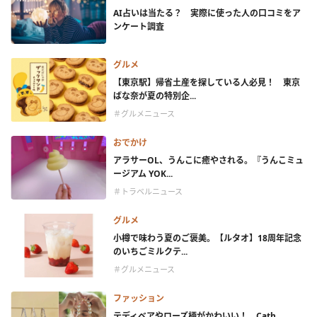
AI占いは当たる？ 実際に使った人の口コミをア
ンケート調査
グルメ
【東京駅】帰省土産を探している人必見！ 東京
ばな奈が夏の特別企...
＃グルメニュース
おでかけ
アラサーOL、うんこに癒やされる。『うんこミュ
ージアム YOK...
＃トラベルニュース
グルメ
小樽で味わう夏のご褒美。【ルタオ】18周年記念
のいちごミルクテ...
＃グルメニュース
ファッション
テディベアやローズ柄がかわいい！ Cath