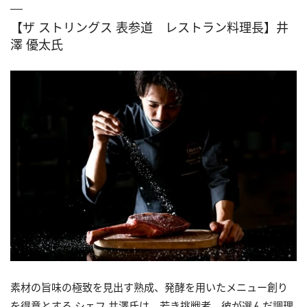
【ザ ストリングス 表参道 レストラン料理長】井
澤 優太氏
素材の旨味の極致を見出す熟成、発酵を用いたメニュー創り
を得意とする シェフ 井澤氏は、若き挑戦者。彼が選んだ調理