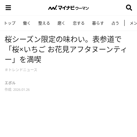
トップ
働く
整える
磨く
恋する
暮らす
占う
メ
桜シーズン限定の味わい。表参道で
「桜×いちご お花見アフタヌーンティ
ー」を満喫
＃トレンドニュース
エボル
作成: 2026.01.26